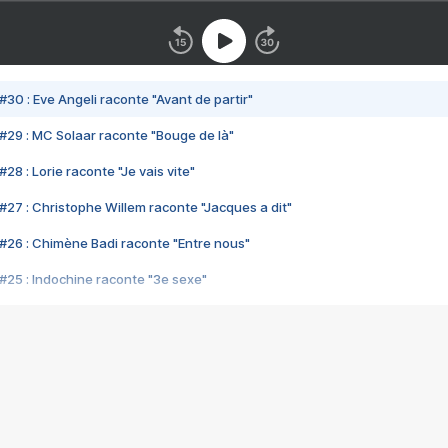
#30 : Eve Angeli raconte "Avant de partir"
#29 : MC Solaar raconte "Bouge de là"
28 : Lorie raconte "Je vais vite"
#27 : Christophe Willem raconte "Jacques a dit"
#26 : Chimène Badi raconte "Entre nous"
#25 : Indochine raconte "3e sexe"
#24 : Zaho raconte "C'est chelou"
#23 : Patrick Bruel raconte "Au café des délices"
#22 : Kyo raconte "Le chemin"
#21 : Nolwenn Leroy raconte "Cassé"