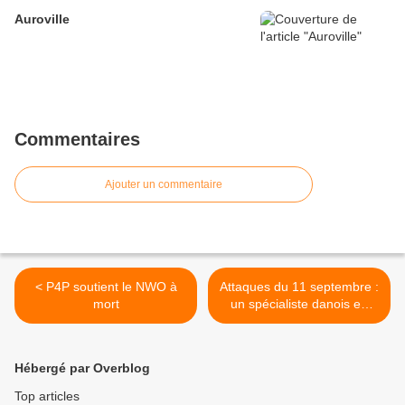
Auroville
Commentaires
Ajouter un commentaire
< P4P soutient le NWO à
Attaques du 11 septembre :
mort
un spécialiste danois en
nano-chimie, vient de
publier un article
scientifique démontrant la
Hébergé par Overblog
présence d’explosifs dans
les décombres du World
Top articles