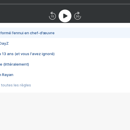
nsformé l’ennui en chef-d’œuvre
 DayZ
 a 13 ans (et vous l'avez ignoré)
e (littéralement)
im Rayan
 toutes les règles
s les jeux vidéo
us choquant de Rockstar ? - Le scandale BULLY
e plus moche de Steam
du RÊVE tourne au CAUCHEMAR