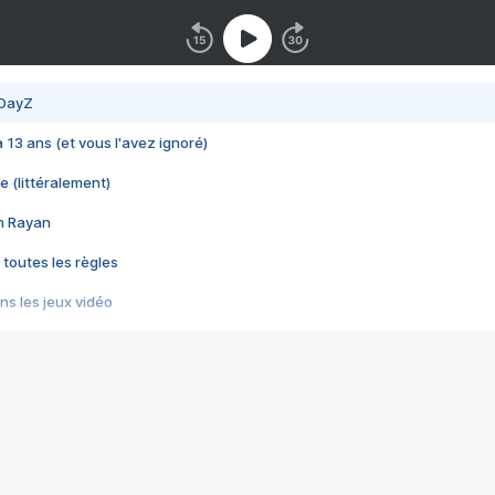
 DayZ
 a 13 ans (et vous l'avez ignoré)
e (littéralement)
im Rayan
 toutes les règles
s les jeux vidéo
us choquant de Rockstar ? - Le scandale BULLY
e plus moche de Steam
du RÊVE tourne au CAUCHEMAR
pendant 8 heures