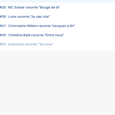
#29 : MC Solaar raconte "Bouge de là"
28 : Lorie raconte "Je vais vite"
#27 : Christophe Willem raconte "Jacques a dit"
#26 : Chimène Badi raconte "Entre nous"
#25 : Indochine raconte "3e sexe"
#24 : Zaho raconte "C'est chelou"
#23 : Patrick Bruel raconte "Au café des délices"
#22 : Kyo raconte "Le chemin"
#21 : Nolwenn Leroy raconte "Cassé"
#20 : Patrick Hernandez raconte "Born to be alive"
#19 : Lorie raconte "Près de moi"
#18 : Michael Jones raconte "A nos actes manqués" (avec Jean-Jacque