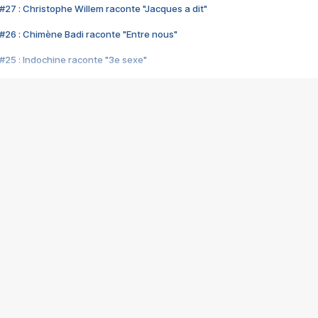
#27 : Christophe Willem raconte "Jacques a dit"
#26 : Chimène Badi raconte "Entre nous"
#25 : Indochine raconte "3e sexe"
#24 : Zaho raconte "C'est chelou"
#23 : Patrick Bruel raconte "Au café des délices"
#22 : Kyo raconte "Le chemin"
#21 : Nolwenn Leroy raconte "Cassé"
#20 : Patrick Hernandez raconte "Born to be alive"
#19 : Lorie raconte "Près de moi"
#18 : Michael Jones raconte "A nos actes manqués" (avec Jean-Jacque
#17 : Khaled raconte "Aïcha"
#16 : Corneille raconte "Parce qu'on vient de loin"
#15 : Indochine raconte "L'aventurier"