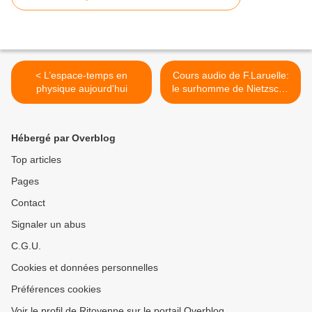
< L’espace-temps en
Cours audio de F.Laruelle:
physique aujourd'hui
le surhomme de Nietzsche
>
Hébergé par Overblog
Top articles
Pages
Contact
Signaler un abus
C.G.U.
Cookies et données personnelles
Préférences cookies
Voir le profil de Ritoyenne sur le portail Overblog