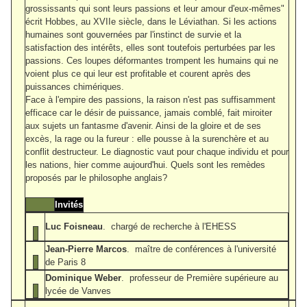
grossissants qui sont leurs passions et leur amour d'eux-mêmes"
écrit Hobbes, au XVIIe siècle, dans le Léviathan. Si les actions
humaines sont gouvernées par l'instinct de survie et la
satisfaction des intérêts, elles sont toutefois perturbées par les
passions. Ces loupes déformantes trompent les humains qui ne
voient plus ce qui leur est profitable et courent après des
puissances chimériques.
Face à l'empire des passions, la raison n'est pas suffisamment
efficace car le désir de puissance, jamais comblé, fait miroiter
aux sujets un fantasme d'avenir. Ainsi de la gloire et de ses
excès, la rage ou la fureur : elle pousse à la surenchère et au
conflit destructeur. Le diagnostic vaut pour chaque individu et pour
les nations, hier comme aujourd'hui. Quels sont les remèdes
proposés par le philosophe anglais?
Invités
Luc Foisneau
. chargé de recherche à l'EHESS
Jean-Pierre Marcos
. maître de conférences à l'université
de Paris 8
Dominique Weber
. professeur de Première supérieure au
lycée de Vanves