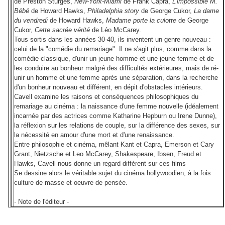
de Preston Sturges,
New-York-Miami
de Frank Capra,
L'impossible M.
Bébé
de Howard Hawks,
Philadelphia story
de George Cukor,
La dame
du vendredi
de Howard Hawks,
Madame porte la culotte
de George
Cukor,
Cette sacrée vérité
de Léo McCarey.
Tous sortis dans les années 30-40, ils inventent un genre nouveau :
celui de la "comédie du remariage". Il ne s'agit plus, comme dans la
comédie classique, d'unir un jeune homme et une jeune femme et de
les conduire au bonheur malgré des difficultés extérieures, mais de ré-
unir un homme et une femme après une séparation, dans la recherche
d'un bonheur nouveau et différent, en dépit d'obstacles intérieurs.
Cavell examine les raisons et conséquences philosophiques du
remariage au cinéma : la naissance d'une femme nouvelle (idéalement
incarnée par des actrices comme Katharine Hepburn ou Irene Dunne),
la réflexion sur les relations de couple, sur la différence des sexes, sur
la nécessité en amour d'une mort et d'une renaissance.
Entre philosophie et cinéma, mêlant Kant et Capra, Emerson et Cary
Grant, Nietzsche et Leo McCarey, Shakespeare, Ibsen, Freud et
Hawks, Cavell nous donne un regard différent sur ces films
Se dessine alors le véritable sujet du cinéma hollywoodien, à la fois
culture de masse et oeuvre de pensée.
- Note de l'éditeur -