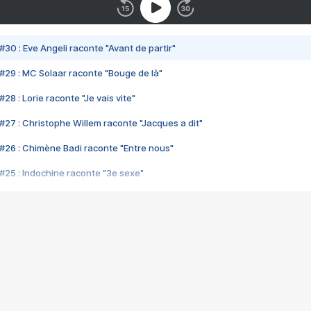
#30 : Eve Angeli raconte "Avant de partir"
#29 : MC Solaar raconte "Bouge de là"
28 : Lorie raconte "Je vais vite"
#27 : Christophe Willem raconte "Jacques a dit"
#26 : Chimène Badi raconte "Entre nous"
#25 : Indochine raconte "3e sexe"
#24 : Zaho raconte "C'est chelou"
#23 : Patrick Bruel raconte "Au café des délices"
#22 : Kyo raconte "Le chemin"
#21 : Nolwenn Leroy raconte "Cassé"
#20 : Patrick Hernandez raconte "Born to be alive"