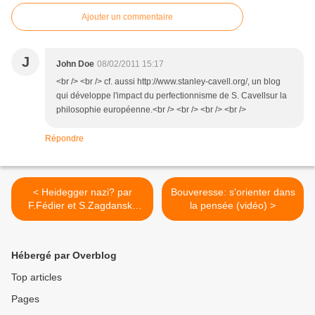
Ajouter un commentaire
J
John Doe
08/02/2011 15:17
<br /> <br /> cf. aussi http://www.stanley-cavell.org/, un blog
qui développe l'impact du perfectionnisme de S. Cavellsur la
philosophie européenne.<br /> <br /> <br /> <br />
Répondre
< Heidegger nazi? par
Bouveresse: s'orienter dans
F.Fédier et S.Zagdansky
la pensée (vidéo) >
(vidéo)
Hébergé par Overblog
Top articles
Pages