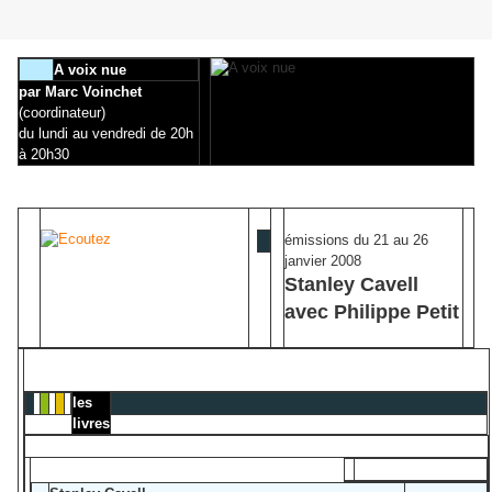
A voix nue
par Marc Voinchet
(coordinateur)
du lundi au vendredi de 20h
à 20h30
émissions du 21 au 26
janvier 2008
Stanley Cavell
avec Philippe Petit
les
livres