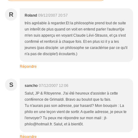
R
Roland
09/12/2007 20:57
très agréable à regarder.Et la philosophie prend tout de suite
un interêt de plus quand on voit en entend parler l'auteur!(je
m'en suis apperçu en voyant Claude Lévi-Strauss, et ça s'est
confirmé et renforcé à chaque fois. Et en plus ici il y a les
jeunes (pas disciple: un philosophe se caractérise par ce qu'il
n'a pas de disciple!) écoutants.)
Répondre
S
sancho
07/12/2007 12:06
Salut, JP & Ritoyenne. J'ai été heureux d'assister à cette
conférence de Grimaldi. Bravo au boulot que tu fais.
Tu n'aurais pas son adresse, par hasard? Mon bouquin : La
philo en une leçon vient de sortir. A quelle adresse, je peux te
l'envoyer? Tu peux me répondre sur mon mail : jt-
philo@hotmail.fr. Salut, et à bientôt.
Répondre