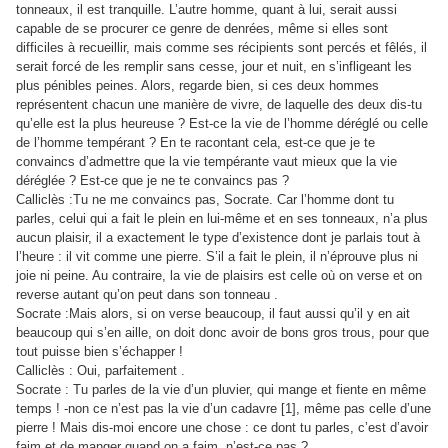
tonneaux, il est tranquille. L’autre homme, quant à lui, serait aussi
capable de se procurer ce genre de denrées, même si elles sont
difficiles à recueillir, mais comme ses récipients sont percés et fêlés, il
serait forcé de les remplir sans cesse, jour et nuit, en s’infligeant les
plus pénibles peines. Alors, regarde bien, si ces deux hommes
représentent chacun une manière de vivre, de laquelle des deux dis-tu
qu’elle est la plus heureuse ? Est-ce la vie de l’homme déréglé ou celle
de l’homme tempérant ? En te racontant cela, est-ce que je te
convaincs d’admettre que la vie tempérante vaut mieux que la vie
déréglée ? Est-ce que je ne te convaincs pas ?
Calliclès :Tu ne me convaincs pas, Socrate. Car l’homme dont tu
parles, celui qui a fait le plein en lui-même et en ses tonneaux, n’a plus
aucun plaisir, il a exactement le type d’existence dont je parlais tout à
l’heure : il vit comme une pierre. S’il a fait le plein, il n’éprouve plus ni
joie ni peine. Au contraire, la vie de plaisirs est celle où on verse et on
reverse autant qu’on peut dans son tonneau .
Socrate :Mais alors, si on verse beaucoup, il faut aussi qu’il y en ait
beaucoup qui s’en aille, on doit donc avoir de bons gros trous, pour que
tout puisse bien s’échapper !
Calliclès : Oui, parfaitement .
Socrate : Tu parles de la vie d’un pluvier, qui mange et fiente en même
temps ! -non ce n’est pas la vie d’un cadavre [1], même pas celle d’une
pierre ! Mais dis-moi encore une chose : ce dont tu parles, c’est d’avoir
faim et de manger quand on a faim, n’est-ce pas ?