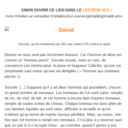
SINON
OUVRIR CE LIEN DANS LE
LECTEUR
VLC
:
mms://melies.ac-versailles.fr/etabliss/lyc-sevres/grimaldi/grimaldi.wmv
Socrate, qui fut condamné par 281 voix contre 278 à boire la ciguë
Désirer ne nous rend pas forcément heureux. Car l’homme de désir est
comme un “tonneau percé”. Socrate essaie, mais en vain, de
convaincre son interlocuteur, le jeune et fougueux Calliclès, qu’une vie
tempérante vaut mieux qu’une vie déréglée ( « l’homme aux tonneaux
percés »).
Socrate :[…] Suppose qu’il y ait deux hommes qui possèdent, chacun,
un grand nombre de tonneaux. Les tonneaux de l’un sont sains, remplis
de vin, de miel, de lait, et cet homme a encore bien d’autres tonneaux,
remplis de toutes sortes de choses. Chaque tonneau est donc plein de
ces denrées liquides qui sont rares, difficiles à recueillir et qu’on
n’obtient qu’au terme de maints travaux pénibles. Mais, au moins, une
fois que cet homme a rempli ses tonneaux, il n’a plus à y reverser quoi
que ce soit ni à s’occuper d’eux ; au contraire, quand il pense à ses