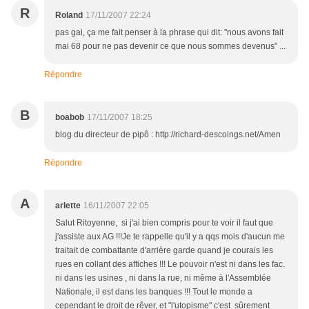
R
Roland
17/11/2007 22:24
pas gai, ça me fait penser à la phrase qui dit: "nous avons fait
mai 68 pour ne pas devenir ce que nous sommes devenus" ...
Répondre
B
boabob
17/11/2007 18:25
blog du directeur de pipô : http://richard-descoings.net/Amen
Répondre
A
arlette
16/11/2007 22:05
Salut Ritoyenne, si j'ai bien compris pour te voir il faut que
j'assiste aux AG !!!Je te rappelle qu'il y a qqs mois d'aucun me
traitait de combattante d'arrière garde quand je courais les
rues en collant des affiches !!! Le pouvoir n'est ni dans les fac.
ni dans les usines , ni dans la rue, ni même à l'Assemblée
Nationale, il est dans les banques !!! Tout le monde a
cependant le droit de rêver, et "l'utopisme" c'est sûrement