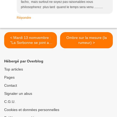
facho, mais surtout ne soyez pas raisonables vous
philosopherez plus tard quand le temps sera venu ...........
Répondre
< Mardi 13 nomvembre :
Ombre sur la mesure (la
"La Sorbonne se joint au
rumeur) >
mouvement." - Le Figaro (je
sais ...)
Hébergé par Overblog
Top articles
Pages
Contact
Signaler un abus
C.G.U.
Cookies et données personnelles