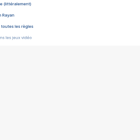
e (littéralement)
im Rayan
 toutes les règles
s les jeux vidéo
us choquant de Rockstar ? - Le scandale BULLY
e plus moche de Steam
du RÊVE tourne au CAUCHEMAR
pendant 8 heures
it… à tort
umiliés par un jeu vidéo
ire - Final Fantasy 8
ti un empire - Age of Empires
story DOFUS