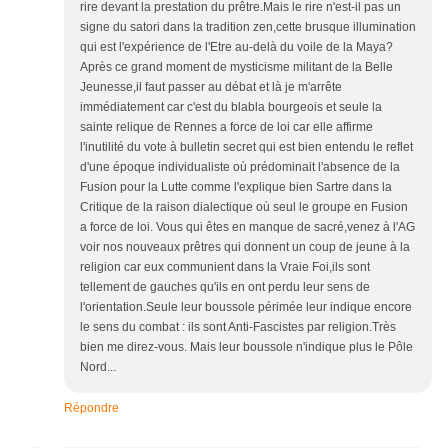
rire devant la prestation du prêtre.Mais le rire n'est-il pas un
signe du satori dans la tradition zen,cette brusque illumination
qui est l'expérience de l'Etre au-delà du voile de la Maya?
Après ce grand moment de mysticisme militant de la Belle
Jeunesse,il faut passer au débat et là je m'arrête
immédiatement car c'est du blabla bourgeois et seule la
sainte relique de Rennes a force de loi car elle affirme
l'inutilité du vote à bulletin secret qui est bien entendu le reflet
d'une époque individualiste où prédominait l'absence de la
Fusion pour la Lutte comme l'explique bien Sartre dans la
Critique de la raison dialectique où seul le groupe en Fusion
a force de loi. Vous qui êtes en manque de sacré,venez à l'AG
voir nos nouveaux prêtres qui donnent un coup de jeune à la
religion car eux communient dans la Vraie Foi,ils sont
tellement de gauches qu'ils en ont perdu leur sens de
l'orientation.Seule leur boussole périmée leur indique encore
le sens du combat : ils sont Anti-Fascistes par religion.Très
bien me direz-vous. Mais leur boussole n'indique plus le Pôle
Nord...
Répondre