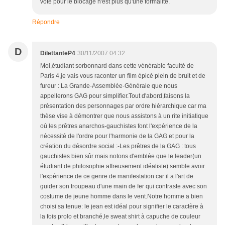
vote pour le blocage n'est plus qu'une formalité.
Répondre
D
DilettanteP4
30/11/2007 04:32
Moi,étudiant sorbonnard dans cette vénérable faculté de
Paris 4,je vais vous raconter un film épicé plein de bruit et de
fureur : La Grande-Assemblée-Générale que nous
appellerons GAG pour simplifier.Tout d'abord,faisons la
présentation des personnages par ordre hiérarchique car ma
thèse vise à démontrer que nous assistons à un rite initiatique
où les prêtres anarchos-gauchistes font l'expérience de la
nécessité de l'ordre pour l'harmonie de la GAG et pour la
création du désordre social :-Les prêtres de la GAG : tous
gauchistes bien sûr mais notons d'emblée que le leader(un
étudiant de philosophie affreusement idéaliste) semble avoir
l'expérience de ce genre de manifestation car il a l'art de
guider son troupeau d'une main de fer qui contraste avec son
costume de jeune homme dans le vent.Notre homme a bien
choisi sa tenue: le jean est idéal pour signifier le caractère à
la fois prolo et branché,le sweat shirt à capuche de couleur