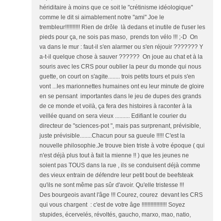
hériditaire à moins que ce soit le "crétinisme idéologique"
comme le dit si aimablement notre "ami" Joe le
trembleur!!!!!!!!!! Rien de drôle là dedans et inutile de t'user les
pieds pour ça, ne sois pas maso, prends ton vélo !!! ;-D On
va dans le mur : faut-il s'en alarmer ou s'en réjouir ??????? Y
a-t-il quelque chose à sauver ?????? On joue au chat et à la
souris avec les CRS pour oublier la peur du monde qui nous
guette, on court on s'agite........ trois petits tours et puis s'en
vont ...les marionnettes humaines ont eu leur minute de gloire
en se pensant importantes dans le jeu de dupes des grands
de ce monde et voilà, ça fera des histoires à raconter à la
veillée quand on sera vieux .......... Edifiant le courier du
directeur de "sciences-pot ", mais pas surprenant, prévisible,
juste prévisible........Chacun pour sa gueule !!!!! C'est la
nouvelle philosophie.Je trouve bien triste à votre époque ( qui
n'est déjà plus tout à fait la mienne !! ) que les jeunes ne
soient pas TOUS dans la rue , ils se conduisent déjà comme
des vieux entrain de défendre leur petit bout de beefsteak
qu'ils ne sont même pas sûr d'avoir. Qu'elle tristesse !!!
Des bourgeois avant l'âge !!! Courez, courez devant les CRS
qui vous chargent : c'est de votre âge !!!!!!!!!!!!!!!!! Soyez
stupides, écervelés, révoltés, gaucho, marxo, mao, natio,