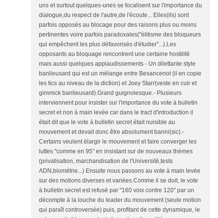
uns et surtout quelques-unes se focalisent sur l'importance du
dialogue,du respect de l'autre,de l'écoute... Elles(ils) sont
parfois opposés au blocage pour des raisons plus ou moins
pertinentes voire parfois paradoxales("élitisme des bloqueurs
qui empêchent les plus défavorisés d'étudier"...).Les
opposants au bloquage rencontrent une certaine hostilité
mais aussi quelques applaudissements - Un dilettante style
banlieusard qui est un mélange entre Besancenot (il en copie
les tics au niveau de la diction) et Joey Starr(veste en cuir et
gimmick banlieusard).Grand guignolesque.- Plusieurs
interviennent pour insister sur l'importance du vote à bulletin
secret et non à main levée car dans le tract d'introduction il
était dit que le vote à bulletin secret était nuisible au
mouvement et devait donc être absolument banni(sic).-
Certains veulent élargir le mouvement et faire converger les
luttes "comme en 95" en insistant sur de nouveaux thèmes
(privatisation, marchandisation de l'Université,tests
ADN,biométrie...) Ensuite nous passons au vote à main levée
sur des motions diverses et variées.Comme il se doit, le vote
à bulletin secret est refusé par "160 voix contre 120" par un
décompte à la louche du leader du mouvement (seule motion
qui paraît controversée) puis, profitant de cette dynamique, le