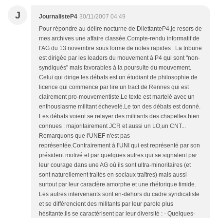
J
JournalisteP4
30/11/2007 04:49
Pour répondre au délire nocturne de DilettanteP4,je resors de
mes archives une affaire classée.Compte-rendu informatif de
l'AG du 13 novembre sous forme de notes rapides : La tribune
est dirigée par les leaders du mouvement à P4 qui sont "non-
syndiqués" mais favorables à la poursuite du mouvement.
Celui qui dirige les débats est un étudiant de philosophie de
licence qui commence par lire un tract de Rennes qui est
clairement pro-mouvementiste.Le texte est martelé avec un
enthousiasme militant échevelé.Le ton des débats est donné.
Les débats voient se relayer des militants des chapelles bien
connues : majoritairement JCR et aussi un LO,un CNT...
Remarquons que l'UNEF n'est pas
représentée.Contrairement à l'UNI qui est représenté par son
président motivé et par quelques autres qui se signalent par
leur courage dans une AG où ils sont ultra-minoritaires (et
sont naturellement traités en sociaux traîtres) mais aussi
surtout par leur caractère amorphe et une rhétorique timide.
Les autres intervenants sont en-dehors du cadre syndicaliste
et se différencient des militants par leur parole plus
hésitante,ils se caractérisent par leur diversité : - Quelques-