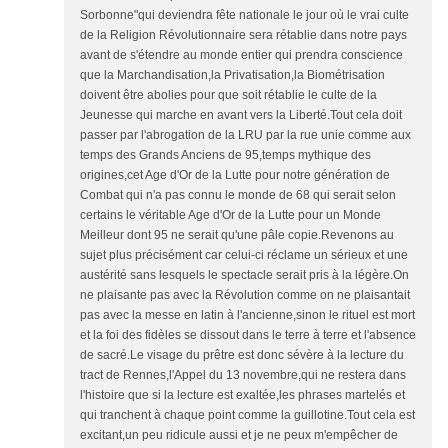
Sorbonne"qui deviendra fête nationale le jour où le vrai culte
de la Religion Révolutionnaire sera rétablie dans notre pays
avant de s'étendre au monde entier qui prendra conscience
que la Marchandisation,la Privatisation,la Biométrisation
doivent être abolies pour que soit rétablie le culte de la
Jeunesse qui marche en avant vers la Liberté.Tout cela doit
passer par l'abrogation de la LRU par la rue unie comme aux
temps des Grands Anciens de 95,temps mythique des
origines,cet Age d'Or de la Lutte pour notre génération de
Combat qui n'a pas connu le monde de 68 qui serait selon
certains le véritable Age d'Or de la Lutte pour un Monde
Meilleur dont 95 ne serait qu'une pâle copie.Revenons au
sujet plus précisément car celui-ci réclame un sérieux et une
austérité sans lesquels le spectacle serait pris à la légère.On
ne plaisante pas avec la Révolution comme on ne plaisantait
pas avec la messe en latin à l'ancienne,sinon le rituel est mort
et la foi des fidèles se dissout dans le terre à terre et l'absence
de sacré.Le visage du prêtre est donc sévère à la lecture du
tract de Rennes,l'Appel du 13 novembre,qui ne restera dans
l'histoire que si la lecture est exaltée,les phrases martelés et
qui tranchent à chaque point comme la guillotine.Tout cela est
excitant,un peu ridicule aussi et je ne peux m'empêcher de