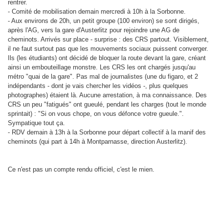
rentrer.
- Comité de mobilisation demain mercredi à 10h à la Sorbonne.
- Aux environs de 20h, un petit groupe (100 environ) se sont dirigés,
après l'AG, vers la gare d'Austerlitz pour rejoindre une AG de
cheminots. Arrivés sur place - surprise : des CRS partout. Visiblement,
il ne faut surtout pas que les mouvements sociaux puissent converger.
Ils (les étudiants) ont décidé de bloquer la route devant la gare, créant
ainsi un embouteillage monstre. Les CRS les ont chargés jusqu'au
métro "quai de la gare". Pas mal de journalistes (une du figaro, et 2
indépendants - dont je vais chercher les vidéos -, plus quelques
photographes) étaient là. Aucune arrestation, à ma connaissance. Des
CRS un peu "fatigués" ont gueulé, pendant les charges (tout le monde
sprintait) : "Si on vous chope, on vous défonce votre gueule.".
Sympatique tout ça.
- RDV demain à 13h à la Sorbonne pour départ collectif à la manif des
cheminots (qui part à 14h à Montparnasse, direction Austerlitz).
Ce n'est pas un compte rendu officiel, c'est le mien.