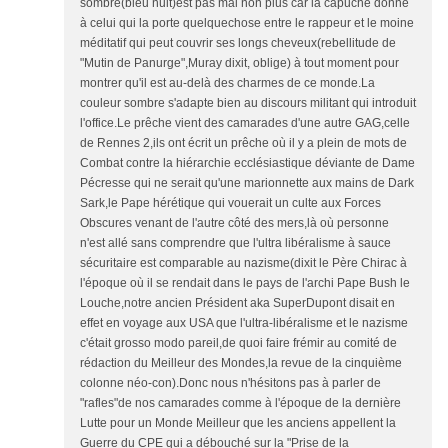
sombre(bleu nuit)est pas mal non plus car la capuche donne
à celui qui la porte quelquechose entre le rappeur et le moine
méditatif qui peut couvrir ses longs cheveux(rebellitude de
"Mutin de Panurge",Muray dixit, oblige) à tout moment pour
montrer qu'il est au-delà des charmes de ce monde.La
couleur sombre s'adapte bien au discours militant qui introduit
l'office.Le prêche vient des camarades d'une autre GAG,celle
de Rennes 2,ils ont écrit un prêche où il y a plein de mots de
Combat contre la hiérarchie ecclésiastique déviante de Dame
Pécresse qui ne serait qu'une marionnette aux mains de Dark
Sark,le Pape hérétique qui vouerait un culte aux Forces
Obscures venant de l'autre côté des mers,là où personne
n'est allé sans comprendre que l'ultra libéralisme à sauce
sécuritaire est comparable au nazisme(dixit le Père Chirac à
l'époque où il se rendait dans le pays de l'archi Pape Bush le
Louche,notre ancien Président aka SuperDupont disait en
effet en voyage aux USA que l'ultra-libéralisme et le nazisme
c'était grosso modo pareil,de quoi faire frémir au comité de
rédaction du Meilleur des Mondes,la revue de la cinquième
colonne néo-con).Donc nous n'hésitons pas à parler de
"rafles"de nos camarades comme à l'époque de la dernière
Lutte pour un Monde Meilleur que les anciens appellent la
Guerre du CPE qui a débouché sur la "Prise de la