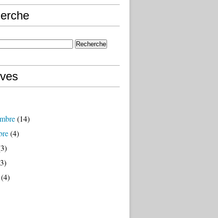
erche
ives
mbre
(14)
bre
(4)
3)
3)
(4)