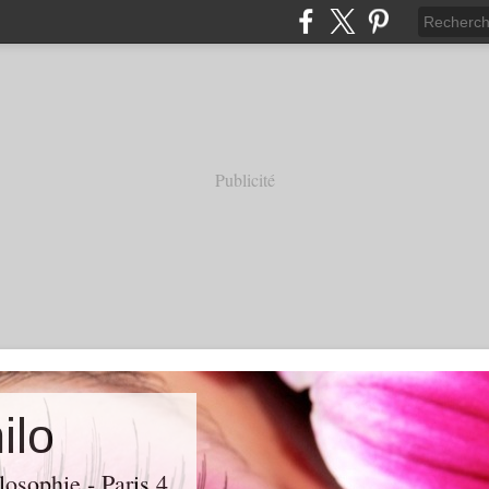
Publicité
ilo
losophie - Paris 4.