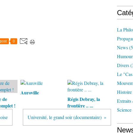
Caté
La Phil
Propaga
post
0
News
(5
Humour
Divers
(
Le "cas
Mouveme
Histoire
Auroville
e de
Régis Debray, la
Extraits
omplet !
frontière .. ...
Science
noise
Université, le grand soir (documentaire)
News