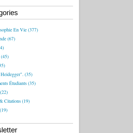
gories
osophie En Vie
(377)
nde
(67)
4)
(45)
35)
 Heidegger".
(35)
nts Étudiants
(35)
(22)
 & Citations
(19)
(19)
letter