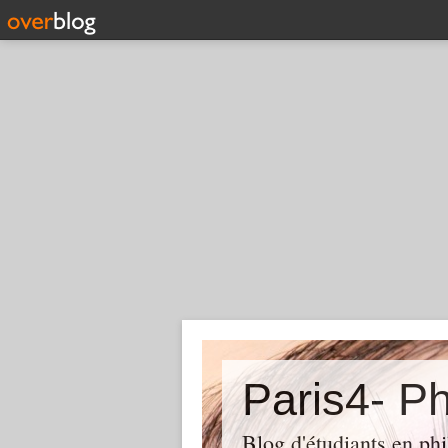
Paris4- Ph
Blog d'étudiants en phi