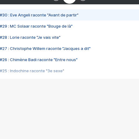
#30 : Eve Angeli raconte "Avant de partir"
#29 : MC Solaar raconte "Bouge de là"
28 : Lorie raconte "Je vais vite"
#27 : Christophe Willem raconte "Jacques a dit"
#26 : Chimène Badi raconte "Entre nous"
#25 : Indochine raconte "3e sexe"
#24 : Zaho raconte "C'est chelou"
#23 : Patrick Bruel raconte "Au café des délices"
#22 : Kyo raconte "Le chemin"
#21 : Nolwenn Leroy raconte "Cassé"
#20 : Patrick Hernandez raconte "Born to be alive"
#19 : Lorie raconte "Près de moi"