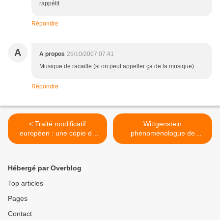
rappétit
Répondre
A
A propos
25/10/2007 07:41
Musique de racaille (si on peut appeller ça de la musique).
Répondre
< Traité modificatif
Wittgenstein
européen : une copie du
phénoménologue de
TCE
l'extrême >
Hébergé par Overblog
Top articles
Pages
Contact