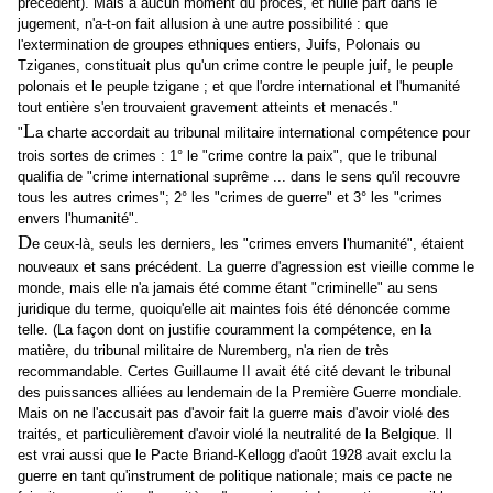
précédent). Mais à aucun moment du procès, et nulle part dans le
jugement, n'a-t-on fait allusion à une autre possibilité : que
l'extermination de groupes ethniques entiers, Juifs, Polonais ou
Tziganes, constituait plus qu'un crime contre le peuple juif, le peuple
polonais et le peuple tzigane ; et que l'ordre international et l'humanité
tout entière s'en trouvaient gravement atteints et menacés."
L
"
a
charte
accordait au tribunal militaire international compétence pour
trois sortes de crimes : 1° le "crime contre la paix", que le tribunal
qualifia de "crime international suprême ... dans le sens qu'il recouvre
tous les autres crimes"; 2° les "crimes de guerre" et 3° les "crimes
envers l'humanité".
D
e ceux-là, seuls les derniers, les "crimes envers l'humanité", étaient
nouveaux et sans précédent. La guerre d'agression est vieille comme le
monde, mais elle n'a jamais été comme étant "criminelle" au sens
juridique du terme, quoiqu'elle ait maintes fois été dénoncée comme
telle. (La façon dont on justifie couramment la compétence, en la
matière, du tribunal militaire de Nuremberg, n'a rien de très
recommandable. Certes Guillaume II avait été cité devant le tribunal
des puissances alliées au lendemain de la Première Guerre mondiale.
Mais on ne l'accusait pas d'avoir fait la guerre mais d'avoir violé des
traités, et particulièrement d'avoir violé la neutralité de la Belgique. Il
est vrai aussi que le Pacte Briand-Kellogg d'août 1928 avait exclu la
guerre en tant qu'instrument de politique nationale; mais ce pacte ne