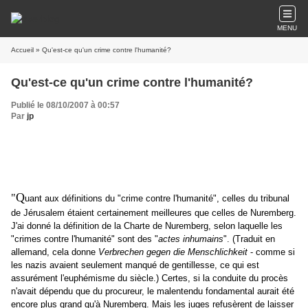
MENU
Accueil
» Qu'est-ce qu'un crime contre l'humanité?
Qu'est-ce qu'un crime contre l'humanité?
Publié le 08/10/2007 à 00:57
Par
jp
Q
"
uant aux définitions du "crime contre l'humanité", celles du tribunal
de Jérusalem étaient certainement meilleures que celles de Nuremberg.
J'ai donné la définition de la Charte de Nuremberg, selon laquelle les
"crimes contre l'humanité" sont des "
actes inhumains
". (Traduit en
allemand, cela donne
Verbrechen gegen die Menschlichkeit
- comme si
les nazis avaient seulement manqué de gentillesse, ce qui est
assurément l'euphémisme du siècle.) Certes, si la conduite du procès
n'avait dépendu que du procureur, le malentendu fondamental aurait été
encore plus grand qu'à Nuremberg. Mais les juges refusèrent de laisser