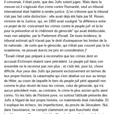
il convenait, il était juste, que des Juifs soient juges. Mais dans la
mesure où il s'agissait d'un crime contre l'humanité, seul un tribunal
international était habilité à rendre justice. (L'on s'étonne que le tribunal
n'ait pas fait cette distinction : elle avait déjà été faite par M. Rosen,
ministre de la Justice, qui, en 1950 avait souligné "
la différence entre
ce projet de loi -concernant les crimes contre le peuple juif- et la loi
pour la prévention et le châtiment du génocide
" qui avait étédiscutée,
mais non adoptée, par le Parlement d'Israël. De toute évidence, le
tribunal estimait qu'il n'avait pas le droit d'outrepasser les limites de la
loi nationale ; de sorte que le génocide, qui n'était pas couvert pas la loi
israelienne, ne pouvait &ecric;tre pris en considération.)"
I
"
sraël n'était pas préparé à reconnaître que les crimes dont on
accusait Eichmann étaient sans précédent. Le peuple juif dans son
ensemble ne le reconnut pas non plus ; et c'eût été, pour lui, chose
difficile. Aux yeux des Juifs qui pensent exclusivement en termes de
leur propre histoire, la catastrophe qui s'est abattue sur eux au temps
de Hitler, au cours de laquelle le tiers du peuple juif périt apparaît non
comme le plus récent de tous les crimes, celui de génocide, qui n'a
aucun précédent mais, au contraire, le crime le plus ancien qu'ils aient
connu. Vu les faits de l'histoire juive, vu surtout l'attitude présente des
Juifs à l'égard de leur propre histoire, ce malentendu était inévitable. Et
il explique les échecs, les imperfections, du procès de Jérusalem. Nul,
dans l'assistance, ne comprit clairement en quoi Auschwitz était