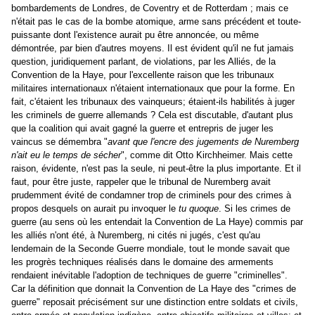
bombardements de Londres, de Coventry et de Rotterdam ; mais ce
n'était pas le cas de la bombe atomique, arme sans précédent et toute-
puissante dont l'existence aurait pu être annoncée, ou même
démontrée, par bien d'autres moyens. Il est évident qu'il ne fut jamais
question, juridiquement parlant, de violations, par les Alliés, de la
Convention de la Haye, pour l'excellente raison que les tribunaux
militaires internationaux n'étaient internationaux que pour la forme. En
fait, c'étaient les tribunaux des vainqueurs; étaient-ils habilités à juger
les criminels de guerre allemands ? Cela est discutable, d'autant plus
que la coalition qui avait gagné la guerre et entrepris de juger les
vaincus se démembra "
avant que l'encre des jugements de Nuremberg
n'ait eu le temps de sécher
", comme dit Otto Kirchheimer. Mais cette
raison, évidente, n'est pas la seule, ni peut-être la plus importante. Et il
faut, pour être juste, rappeler que le tribunal de Nuremberg avait
prudemment évité de condamner trop de criminels pour des crimes à
propos desquels on aurait pu invoquer le
tu quoque
. Si les crimes de
guerre (au sens où les entendait la Convention de La Haye) commis par
les alliés n'ont été, à Nuremberg, ni cités ni jugés, c'est qu'au
lendemain de la Seconde Guerre mondiale, tout le monde savait que
les progrès techniques réalisés dans le domaine des armements
rendaient inévitable l'adoption de techniques de guerre "criminelles".
Car la définition que donnait la Convention de La Haye des "crimes de
guerre" reposait précisément sur une distinction entre soldats et civils,