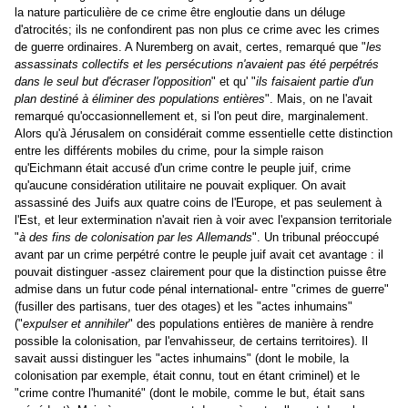
la nature particulière de ce crime être engloutie dans un déluge
d'atrocités; ils ne confondirent pas non plus ce crime avec les crimes
de guerre ordinaires. A Nuremberg on avait, certes, remarqué que "
les
assassinats collectifs et les persécutions n'avaient pas été perpétrés
dans le seul but d'écraser l'opposition
" et qu' "
ils faisaient partie d'un
plan destiné à éliminer des populations entières
". Mais, on ne l'avait
remarqué qu'occasionnellement et, si l'on peut dire, marginalement.
Alors qu'à Jérusalem on considérait comme essentielle cette distinction
entre les différents mobiles du crime, pour la simple raison
qu'Eichmann était accusé d'un crime contre le peuple juif, crime
qu'aucune considération utilitaire ne pouvait expliquer. On avait
assassiné des Juifs aux quatre coins de l'Europe, et pas seulement à
l'Est, et leur extermination n'avait rien à voir avec l'expansion territoriale
"
à des fins de colonisation par les Allemands
". Un tribunal préoccupé
avant par un crime perpétré contre le peuple juif avait cet avantage : il
pouvait distinguer -assez clairement pour que la distinction puisse être
admise dans un futur code pénal international- entre "crimes de guerre"
(fusiller des partisans, tuer des otages) et les "actes inhumains"
("
expulser et annihiler
" des populations entières de manière à rendre
possible la colonisation, par l'envahisseur, de certains territoires). Il
savait aussi distinguer les "actes inhumains" (dont le mobile, la
colonisation par exemple, était connu, tout en étant criminel) et le
"crime contre l'humanité" (dont le mobile, comme le but, était sans