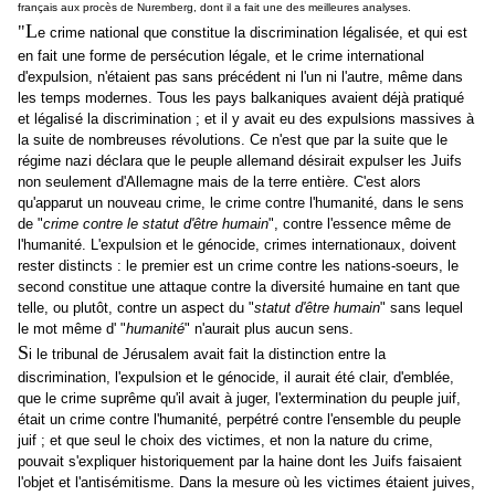
français aux procès de Nuremberg, dont il a fait une des meilleures analyses.
L
"
e crime national que constitue la discrimination légalisée, et qui est
en fait une forme de persécution légale, et le crime international
d'expulsion, n'étaient pas sans précédent ni l'un ni l'autre, même dans
les temps modernes. Tous les pays balkaniques avaient déjà pratiqué
et légalisé la discrimination ; et il y avait eu des expulsions massives à
la suite de nombreuses révolutions. Ce n'est que par la suite que le
régime nazi déclara que le peuple allemand désirait expulser les Juifs
non seulement d'Allemagne mais de la terre entière. C'est alors
qu'apparut un nouveau crime, le crime contre l'humanité, dans le sens
de "
crime contre le statut d'être humain
", contre l'essence même de
l'humanité. L'expulsion et le génocide, crimes internationaux, doivent
rester distincts : le premier est un crime contre les nations-soeurs, le
second constitue une attaque contre la diversité humaine en tant que
telle, ou plutôt, contre un aspect du "
statut d'être humain
" sans lequel
le mot même d' "
humanité
" n'aurait plus aucun sens.
S
i le tribunal de Jérusalem avait fait la distinction entre la
discrimination, l'expulsion et le génocide, il aurait été clair, d'emblée,
que le crime suprême qu'il avait à juger, l'extermination du peuple juif,
était un crime contre l'humanité, perpétré contre l'ensemble du peuple
juif ; et que seul le choix des victimes, et non la nature du crime,
pouvait s'expliquer historiquement par la haine dont les Juifs faisaient
l'objet et l'antisémitisme. Dans la mesure où les victimes étaient juives,