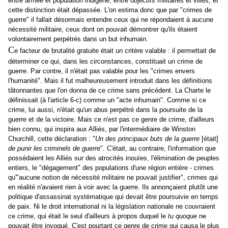
entre armée et population indigène, entre objectifs militaires et villes; et
cette distinction était dépassée. L'on estima donc que par "crimes de
guerre" il fallait désormais entendre ceux qui ne répondaient à aucune
nécessité militaire, ceux dont on pouvait démontrer qu'ils étaient
volontairement perpétrés dans un but inhumain.
C
e facteur de brutalité gratuite était un critère valable : il permettait de
déterminer ce qui, dans les circonstances, constituait un crime de
guerre. Par contre, il n'était pas valable pour les "crimes envers
l'humanité". Mais il fut malheureusement introduit dans les définitions
tâtonnantes que l'on donna de ce crime sans précédent. La Charte le
définissait (à l'article 6-c) comme un "acte inhumain". Comme si ce
crime, lui aussi, n'était qu'un abus perpétré dans la poursuite de la
guerre et de la victoire. Mais ce n'est pas ce genre de crime, d'ailleurs
bien connu, qui inspira aux Alliés, par l'intermédiaire de Winston
Churchill, cette déclaration : "
Un des principaux buts de la guerre
[était]
de punir les criminels de guerre
". C'était, au contraire, l'information que
possédaient les Alliés sur des atrocités inouïes, l'élimination de peuples
entiers, le "dégagement" des populations d'une région entière - crimes
qu'"aucune notion de nécessité militaire ne pouvait justifier", crimes qui
en réalité n'avaient rien à voir avec la guerre. Ils annonçaient plutôt une
politique d'assassinat systématique qui devait être poursuivie en temps
de paix. Ni le droit international ni la législation nationale ne couvraient
ce crime, qui était le seul d'ailleurs à propos duquel le
tu quoque
ne
pouvait être invoqué. C'est pourtant ce genre de crime qui causa le plus