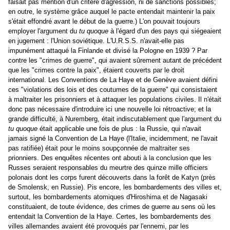
faisait pas mention d'un critère d'agression, ni de sanctions possibles;
en outre, le système grâce auquel le pacte entendait maintenir la paix
s'était effondré avant le début de la guerre.) L'on pouvait toujours
employer l'argument du
tu quoque
à l'égard d'un des pays qui siégeaient
en jugement : l'Union soviétique. L'U.R.S.S. n'avait-elle pas
impunément attaqué la Finlande et divisé la Pologne en 1939 ? Par
contre les "crimes de guerre", qui avaient sûrement autant de précédent
que les "crimes contre la paix", étaient couverts par le droit
international. Les Conventions de La Haye et de Genève avaient défini
ces "violations des lois et des coutumes de la guerre" qui consistaient
à maltraiter les prisonniers et à attaquer les populations civiles. Il n'était
donc pas nécessaire d'introduire ici une nouvelle loi rétroactive; et la
grande difficulté, à Nuremberg, était indiscutablement que l'argument du
tu quoque
était applicable une fois de plus : la Russie, qui n'avait
jamais signé la Convention de La Haye (l'Italie, incidemment, ne l'avait
pas ratifiée) était pour le moins soupçonnée de maltraiter ses
prionniers. Des enquêtes récentes ont abouti à la conclusion que les
Russes seraient responsables du meurtre des quinze mille officiers
polonais dont les corps furent découverts dans la forêt de Katyn (près
de Smolensk, en Russie). Pis encore, les bombardements des villes et,
surtout, les bombardements atomiques d'Hiroshima et de Nagasaki
constituaient, de toute évidence, des crimes de guerre au sens où les
entendait la Convention de la Haye. Certes, les bombardements des
villes allemandes avaient été provoqués par l'ennemi, par les