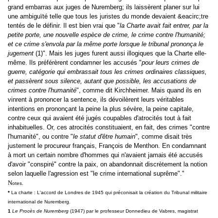
grand embarras aux juges de Nuremberg; ils laissèrent planer sur lui
une ambiguïté telle que tous les juristes du monde devaient &eacirc;tre
tentés de le définir. Il est bien vrai que "
la Charte
avait fait entrer, par la
petite porte, une nouvelle espèce de crime, le crime contre l'humanité;
et ce crime s'envola par la même porte lorsque le tribunal prononça le
jugement
(1)
". Mais les juges furent aussi illogiques que la Charte elle-
même. Ils préférèrent condamner les accusés "
pour leurs crimes de
guerre, catégorie qui embrassait tous les crimes ordinaires classiques,
et passèrent sous silence, autant que possible, les accusations de
crimes contre l'humanité
", comme dit Kirchheimer. Mais quand ils en
vinrent à prononcer la sentence, ils dévoilèrent leurs véritables
intentions en prononçant la peine la plus sévère, la peine capitale,
contre ceux qui avaient été jugés coupables d'atrocités tout à fait
inhabituelles. Or, ces atrocités constituaient, en fait, des crimes "contre
l'humanité", ou contre "
le statut d'être humain
", comme disait très
justement le procureur français, François de Menthon. En condamnant
à mort un certain nombre d'hommes qui n'avaient jamais été accusés
d'avoir "conspiré" contre la paix, on abandonnait discrètement la notion
selon laquelle l'agression est "le crime international suprême"."
N
otes.
*
La charte : L'accord de Londres de 1945 qui préconisait la création du Tribunal militaire
international de Nuremberg.
1
Le Procès de Nuremberg
(1947) par le professeur Donnedieu de Vabres, magistrat