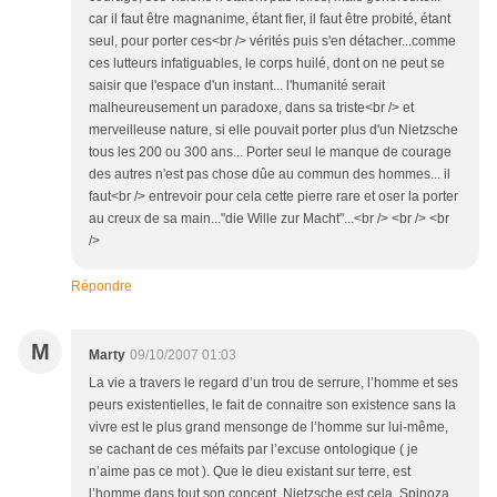
car il faut être magnanime, étant fier, il faut être probité, étant
seul, pour porter ces<br /> vérités puis s'en détacher...comme
ces lutteurs infatiguables, le corps huilé, dont on ne peut se
saisir que l'espace d'un instant... l'humanité serait
malheureusement un paradoxe, dans sa triste<br /> et
merveilleuse nature, si elle pouvait porter plus d'un Nietzsche
tous les 200 ou 300 ans... Porter seul le manque de courage
des autres n'est pas chose dûe au commun des hommes... il
faut<br /> entrevoir pour cela cette pierre rare et oser la porter
au creux de sa main..."die Wille zur Macht"...<br /> <br /> <br
/>
Répondre
M
Marty
09/10/2007 01:03
La vie a travers le regard d’un trou de serrure, l’homme et ses
peurs existentielles, le fait de connaitre son existence sans la
vivre est le plus grand mensonge de l’homme sur lui-même,
se cachant de ces méfaits par l’excuse ontologique ( je
n’aime pas ce mot ). Que le dieu existant sur terre, est
l’homme dans tout son concept, Nietzsche est cela, Spinoza