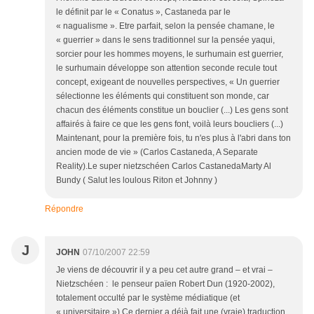
le définit par le « Conatus », Castaneda par le
« nagualisme ». Etre parfait, selon la pensée chamane, le
« guerrier » dans le sens traditionnel sur la pensée yaqui,
sorcier pour les hommes moyens, le surhumain est guerrier,
le surhumain développe son attention seconde recule tout
concept, exigeant de nouvelles perspectives, « Un guerrier
sélectionne les éléments qui constituent son monde, car
chacun des éléments constitue un bouclier (...) Les gens sont
affairés à faire ce que les gens font, voilà leurs boucliers (...)
Maintenant, pour la première fois, tu n'es plus à l'abri dans ton
ancien mode de vie » (Carlos Castaneda, A Separate
Reality).Le super nietzschéen Carlos CastanedaMarty Al
Bundy ( Salut les loulous Riton et Johnny )
Répondre
J
JOHN
07/10/2007 22:59
Je viens de découvrir il y a peu cet autre grand – et vrai –
Nietzschéen : le penseur païen Robert Dun (1920-2002),
totalement occulté par le système médiatique (et
« universitaire »).Ce dernier a déjà fait une (vraie) traduction