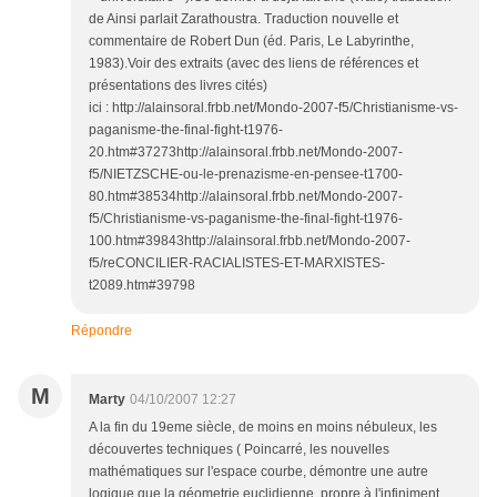
de Ainsi parlait Zarathoustra. Traduction nouvelle et
commentaire de Robert Dun (éd. Paris, Le Labyrinthe,
1983).Voir des extraits (avec des liens de références et
présentations des livres cités)
ici : http://alainsoral.frbb.net/Mondo-2007-f5/Christianisme-vs-
paganisme-the-final-fight-t1976-
20.htm#37273http://alainsoral.frbb.net/Mondo-2007-
f5/NIETZSCHE-ou-le-prenazisme-en-pensee-t1700-
80.htm#38534http://alainsoral.frbb.net/Mondo-2007-
f5/Christianisme-vs-paganisme-the-final-fight-t1976-
100.htm#39843http://alainsoral.frbb.net/Mondo-2007-
f5/reCONCILIER-RACIALISTES-ET-MARXISTES-
t2089.htm#39798
Répondre
M
Marty
04/10/2007 12:27
A la fin du 19eme siècle, de moins en moins nébuleux, les
découvertes techniques ( Poincarré, les nouvelles
mathématiques sur l'espace courbe, démontre une autre
logique que la géometrie euclidienne, propre à l'infiniment