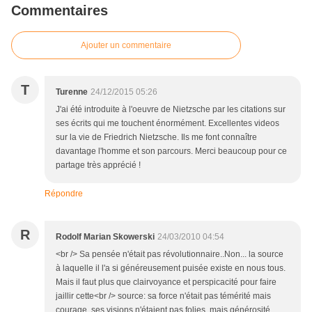
Commentaires
Ajouter un commentaire
T
Turenne
24/12/2015 05:26
J'ai été introduite à l'oeuvre de Nietzsche par les citations sur
ses écrits qui me touchent énormément. Excellentes videos
sur la vie de Friedrich Nietzsche. Ils me font connaître
davantage l'homme et son parcours. Merci beaucoup pour ce
partage très apprécié !
Répondre
R
Rodolf Marian Skowerski
24/03/2010 04:54
<br /> Sa pensée n'était pas révolutionnaire..Non... la source
à laquelle il l'a si généreusement puisée existe en nous tous.
Mais il faut plus que clairvoyance et perspicacité pour faire
jaillir cette<br /> source: sa force n'était pas témérité mais
courage, ses visions n'étaient pas folies, mais générosité...