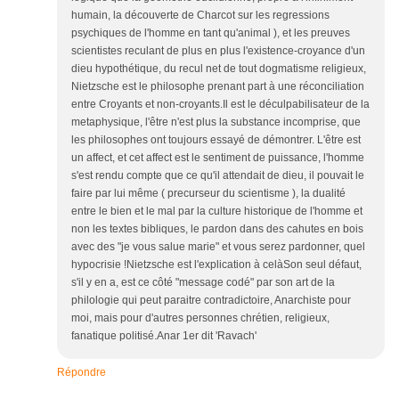
humain, la découverte de Charcot sur les regressions
psychiques de l'homme en tant qu'animal ), et les preuves
scientistes reculant de plus en plus l'existence-croyance d'un
dieu hypothétique, du recul net de tout dogmatisme religieux,
Nietzsche est le philosophe prenant part à une réconciliation
entre Croyants et non-croyants.Il est le déculpabilisateur de la
metaphysique, l'être n'est plus la substance incomprise, que
les philosophes ont toujours essayé de démontrer. L'être est
un affect, et cet affect est le sentiment de puissance, l'homme
s'est rendu compte que ce qu'il attendait de dieu, il pouvait le
faire par lui même ( precurseur du scientisme ), la dualité
entre le bien et le mal par la culture historique de l'homme et
non les textes bibliques, le pardon dans des cahutes en bois
avec des "je vous salue marie" et vous serez pardonner, quel
hypocrisie !Nietzsche est l'explication à celàSon seul défaut,
s'il y en a, est ce côté "message codé" par son art de la
philologie qui peut paraitre contradictoire, Anarchiste pour
moi, mais pour d'autres personnes chrétien, religieux,
fanatique politisé.Anar 1er dit 'Ravach'
Répondre