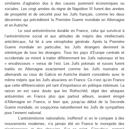
similaires d’agitation dus à des causes purement économiques ou
sociales. Les vingt années du règne de Napoléon III furent des années
de prospérité et de sécurité pour les Juifs français, comme les deux
décennies qui précédèrent la Première Guerre mondiale en Allemagne
et en Autriche.
Le seul antisémitisme durable en France, celui qui survécut à
l’antisémitisme social et aux attitudes de mépris des intellectuels
anticléricaux, fut lié à une xénophobie générale. Après la Première
Guerre mondiale en particulier, les Juifs étrangers devinrent le
stéréotype de tous les étrangers. Tous les pays d’Europe centrale et
occidentale se mirent à traiter différemment les Juifs nationaux et les
« envahisseurs » venus de l’est. Les Juifs polonais et russes furent
traités en Allemagne exactement comme les Juifs roumains et
allemands ou ceux de Galicie en Autriche étaient considérés avec le
même mépris que les Juifs alsaciens en France. Ce n’est qu’en France
que cette différenciation prit tant d’importance en politique intérieure. La
raison en est sans doute que les Rothschild, objet des attaques
antisémites en France plus que partout ailleurs, avaient émigré
d’Allemagne en France, si bien que, jusqu’au début de la Seconde
Guerre mondiale, on soupçonna naturellement les Juifs de sympathies
pour l’ennemi national.
L’antisémitisme nationaliste, inoffensif si on le compare à des
mouvements modernes, n’a jamais été en France le monopole des