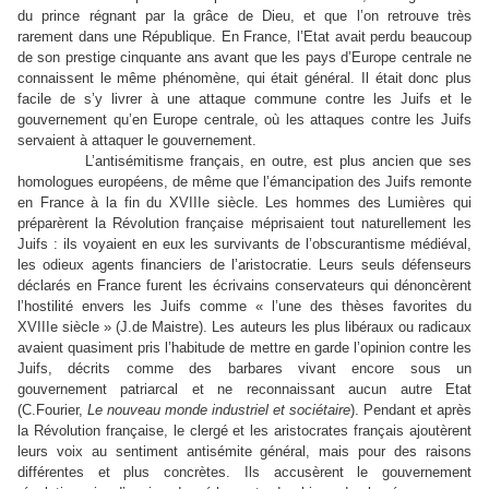
du prince régnant par la grâce de Dieu, et que l’on retrouve très
rarement dans une République. En France, l’Etat avait perdu beaucoup
de son prestige cinquante ans avant que les pays d’Europe centrale ne
connaissent le même phénomène, qui était général. Il était donc plus
facile de s’y livrer à une attaque commune contre les Juifs et le
gouvernement qu’en Europe centrale, où les attaques contre les Juifs
servaient à attaquer le gouvernement.
L’antisémitisme français, en outre, est plus ancien que ses
homologues européens, de même que l’émancipation des Juifs remonte
en France à la fin du XVIIIe siècle. Les hommes des Lumières qui
préparèrent la Révolution française méprisaient tout naturellement les
Juifs : ils voyaient en eux les survivants de l’obscurantisme médiéval,
les odieux agents financiers de l’aristocratie. Leurs seuls défenseurs
déclarés en France furent les écrivains conservateurs qui dénoncèrent
l’hostilité envers les Juifs comme « l’une des thèses favorites du
XVIIIe siècle » (J.de Maistre). Les auteurs les plus libéraux ou radicaux
avaient quasiment pris l’habitude de mettre en garde l’opinion contre les
Juifs, décrits comme des barbares vivant encore sous un
gouvernement patriarcal et ne reconnaissant aucun autre Etat
(C.Fourier,
Le nouveau monde industriel et sociétaire
). Pendant et après
la Révolution française, le clergé et les aristocrates français ajoutèrent
leurs voix au sentiment antisémite général, mais pour des raisons
différentes et plus concrètes. Ils accusèrent le gouvernement