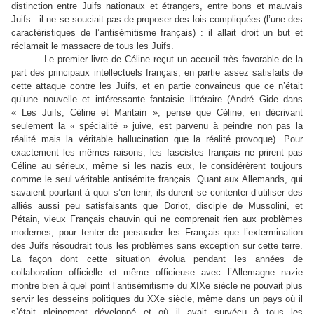
distinction entre Juifs nationaux et étrangers, entre bons et mauvais
Juifs : il ne se souciait pas de proposer des lois compliquées (l’une des
caractéristiques de l’antisémitisme français) : il allait droit un but et
réclamait le massacre de tous les Juifs.
Le premier livre de Céline reçut un accueil très favorable de la
part des principaux intellectuels français, en partie assez satisfaits de
cette attaque contre les Juifs, et en partie convaincus que ce n’était
qu’une nouvelle et intéressante fantaisie littéraire (André Gide dans
« Les Juifs, Céline et Maritain », pense que Céline, en décrivant
seulement la « spécialité » juive, est parvenu à peindre non pas la
réalité mais la véritable hallucination que la réalité provoque). Pour
exactement les mêmes raisons, les fascistes français ne prirent pas
Céline au sérieux, même si les nazis eux, le considérèrent toujours
comme le seul véritable antisémite français. Quant aux Allemands, qui
savaient pourtant à quoi s’en tenir, ils durent se contenter d’utiliser des
alliés aussi peu satisfaisants que Doriot, disciple de Mussolini, et
Pétain, vieux Français chauvin qui ne comprenait rien aux problèmes
modernes, pour tenter de persuader les Français que l’extermination
des Juifs résoudrait tous les problèmes sans exception sur cette terre.
La façon dont cette situation évolua pendant les années de
collaboration officielle et même officieuse avec l’Allemagne nazie
montre bien à quel point l’antisémitisme du XIXe siècle ne pouvait plus
servir les desseins politiques du XXe siècle, même dans un pays où il
s’était pleinement développé et où il avait survécu à tous les