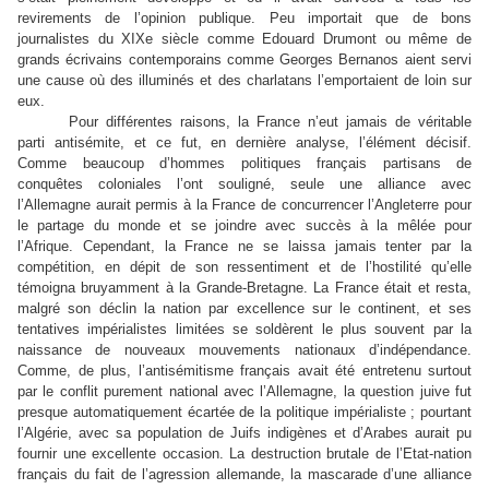
revirements de l’opinion publique. Peu importait que de bons
journalistes du XIXe siècle comme Edouard Drumont ou même de
grands écrivains contemporains comme Georges Bernanos aient servi
une cause où des illuminés et des charlatans l’emportaient de loin sur
eux.
Pour différentes raisons, la France n’eut jamais de véritable
parti antisémite, et ce fut, en dernière analyse, l’élément décisif.
Comme beaucoup d’hommes politiques français partisans de
conquêtes coloniales l’ont souligné, seule une alliance avec
l’Allemagne aurait permis à la France de concurrencer l’Angleterre pour
le partage du monde et se joindre avec succès à la mêlée pour
l’Afrique. Cependant, la France ne se laissa jamais tenter par la
compétition, en dépit de son ressentiment et de l’hostilité qu’elle
témoigna bruyamment à la Grande-Bretagne. La France était et resta,
malgré son déclin la nation par excellence sur le continent, et ses
tentatives impérialistes limitées se soldèrent le plus souvent par la
naissance de nouveaux mouvements nationaux d’indépendance.
Comme, de plus, l’antisémitisme français avait été entretenu surtout
par le conflit purement national avec l’Allemagne, la question juive fut
presque automatiquement écartée de la politique impérialiste ; pourtant
l’Algérie, avec sa population de Juifs indigènes et d’Arabes aurait pu
fournir une excellente occasion. La destruction brutale de l’Etat-nation
français du fait de l’agression allemande, la mascarade d’une alliance