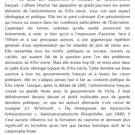
français. L’affaire Dreyfus fait apparaître au grand jour tous les autres
éléments de l’antisémitisme du XIXe siècle, sous son seul aspect
idéologique et politique. Elle est le point culminant d’un antisémitisme
qui trouva sa source dans les conditions particulières de l’Etat-nation.
Cependant les formes violentes qu’elle revêtit annoncent les
événements à venir, si bien qu’on a l’impression d’assister, face à
l’Affaire et à sas principaux acteurs, à une gigantesque répétition
générale d’une représentation qui fut retardée de plus de trente ans.
Elle rassembla tous les motifs, politiques ou sociaux, ouverts ou
cachés, qui avaient fait de la question juive l’un des problèmes
dominants du XIXe siècle. Mais elle éclata trop tôt, et resta ainsi dans
le cadre d’une idéologie typique du XIXe siècle. Cette dernière eut beau
survivre à tous les gouvernements français et à toutes les crises
politiques, elle ne s’adapta jamais tout à fait au contexte politique du
XXe siècle. Lorsque, après la défaite de 1940, l’antisémitisme français
connut sa grande heure avec le gouvernement de Vichy, il était
définitivement devenu désuet et plutôt inutilisable pour de grands
desseins politiques, ce que les auteurs allemands n’ont cessé de
souligner (cf. W.Vernunft, « Die Hintergründe der französiche
Antisemitismus »,
Nationalsozialistische Monatshefte
, juin 1940). Il
n’eut aucune influence sur la formation du nazisme et demeure plus
significatif en lui-même qu’en tant que facteur historique actif de la
catastrophe finale.