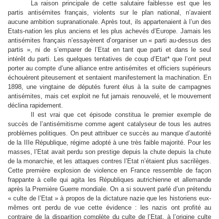
La raison principale de cette salutaire faiblesse est que les
partis antisémites français, violents sur le plan national, n’avaient
aucune ambition supranationale. Après tout, ils appartenaient à l’un des
Etats-nation les plus anciens et les plus achevés d’Europe. Jamais les
antisémites français n’essayèrent d’organiser un « parti au-dessus des
partis », ni de s’emparer de l’Etat en tant que parti et dans le seul
intérêt du parti. Les quelques tentatives de coup d’Etat* que l’ont peut
porter au compte d’une alliance entre antisémites et officiers supérieurs
échouèrent piteusement et sentaient manifestement la machination. En
1898, une vingtaine de députés furent élus à la suite de campagnes
antisémites, mais cet exploit ne fut jamais renouvelé, et le mouvement
déclina rapidement.
Il est vrai que cet épisode constitua le premier exemple de
succès de l’antisémitisme comme agent catalyseur de tous les autres
problèmes politiques. On peut attribuer ce succès au manque d’autorité
de la IIIe République, régime adopté à une très faible majorité. Pour les
masses, l’Etat avait perdu son prestige depuis la chute depuis la chute
de la monarchie, et les attaques contres l’Etat n’étaient plus sacrilèges.
Cette première explosion de violence en France ressemble de façon
frappante à celle qui agita les Républiques autrichienne et allemande
après la Première Guerre mondiale. On a si souvent parlé d’un prétendu
« culte de l’Etat » à propos de la dictature nazie que les historiens eux-
mêmes ont perdu de vue cette évidence : les nazis ont profité au
contraire de la disparition complète du culte de l’Etat, à l’origine culte