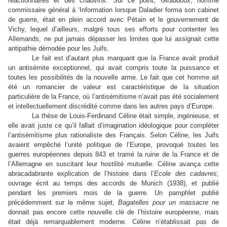
réactionnaires et des chauvins. Sur ce point, Giraudoux, nommé
commissaire général à ‘Information lorsque Daladier forma son cabinet
de guerre, était en plein accord avec Pétain et le gouvernement de
Vichy, lequel d’ailleurs, malgré tous ses efforts pour contenter les
Allemands, ne put jamais dépasser les limites que lui assignait cette
antipathie démodée pour les Juifs.
Le fait est d’autant plus marquant que la France avait produit
un antisémite exceptionnel, qui avait compris toute la puissance et
toutes les possibilités de la nouvelle arme. Le fait que cet homme ait
été un romancier de valeur est caractéristique de la situation
particulière de la France, où l’antisémitisme n’avait pas été socialement
et intellectuellement discrédité comme dans les autres pays d’Europe.
La thèse de Louis-Ferdinand Céline était simple, ingénieuse, et
elle avait juste ce qu’il fallait d’imagination idéologique pour compléter
l’antisémitisme plus rationaliste des Français. Selon Céline, les Juifs
avaient empêché l’unité politique de l’Europe, provoqué toutes les
guerres européennes depuis 843 et tramé la ruine de la France et de
l’Allemagne en suscitant leur hostilité mutuelle. Céline avança cette
abracadabrante explication de l’histoire dans l’
Ecole des cadavres
,
ouvrage écrit au temps des accords de Munich (1938), et publié
pendant les premiers mois de la guerre. Un pamphlet publié
précédemment sur le même sujet,
Bagatelles pour un massacre
ne
donnait pas encore cette nouvelle clé de l’histoire européenne, mais
était déjà remarquablement moderne. Céline n’établissait pas de