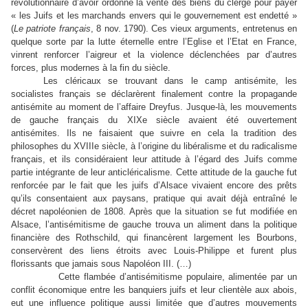
révolutionnaire d’avoir ordonné la vente des biens du clergé pour payer
« les Juifs et les marchands envers qui le gouvernement est endetté »
(
Le patriote français
, 8 nov. 1790). Ces vieux arguments, entretenus en
quelque sorte par la lutte éternelle entre l’Eglise et l’Etat en France,
vinrent renforcer l’aigreur et la violence déclenchées par d’autres
forces, plus modernes à la fin du siècle.
Les cléricaux se trouvant dans le camp antisémite, les
socialistes français se déclarèrent finalement contre la propagande
antisémite au moment de l’affaire Dreyfus. Jusque-là, les mouvements
de gauche français du XIXe siècle avaient été ouvertement
antisémites. Ils ne faisaient que suivre en cela la tradition des
philosophes du XVIIIe siècle, à l’origine du libéralisme et du radicalisme
français, et ils considéraient leur attitude à l’égard des Juifs comme
partie intégrante de leur anticléricalisme. Cette attitude de la gauche fut
renforcée par le fait que les juifs d’Alsace vivaient encore des prêts
qu’ils consentaient aux paysans, pratique qui avait déjà entraîné le
décret napoléonien de 1808. Après que la situation se fut modifiée en
Alsace, l’antisémitisme de gauche trouva un aliment dans la politique
financière des Rothschild, qui financèrent largement les Bourbons,
conservèrent des liens étroits avec Louis-Philippe et furent plus
florissants que jamais sous Napoléon III. (…)
Cette flambée d’antisémitisme populaire, alimentée par un
conflit économique entre les banquiers juifs et leur clientèle aux abois,
eut une influence politique aussi limitée que d’autres mouvements