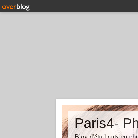
Paris4- Ph
Blog d'étudiants en phi