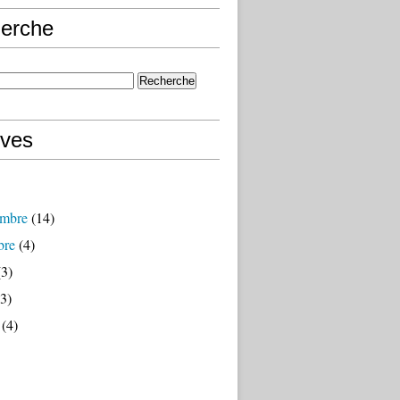
erche
ives
mbre
(14)
bre
(4)
3)
3)
(4)