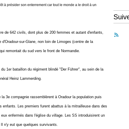
prêt à présider son enterrement car tout le monde a le droit à un
Suiv
re de 642 civils, dont plus de 200 femmes et autant d'enfants,
ge d'Oradour-sur-Glane, non loin de Limoges (centre de la
qui remontait du sud vers le front de Normandie.
 du 1er bataillon du régiment blindé "Der Führer", au sein de la
énéral Heinz Lammerding.
de la 3e compagnie rassemblèrent à Oradour la population puis
nfants. Les premiers furent abattus à la mitrailleuse dans des
eux enfermés dans l'église du village. Les SS introduisirent un
. Il n'y eut que quelques survivants.