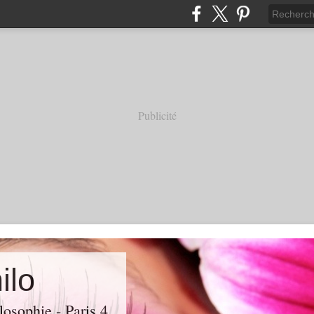
Publicité
ilo
losophie - Paris 4.