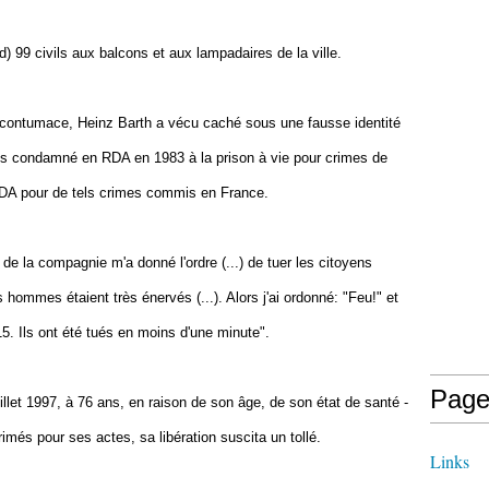
d) 99 civils aux balcons et aux lampadaires de la ville.
contumace, Heinz Barth a vécu caché sous une fausse identité
uis condamné en RDA en 1983 à la prison à vie pour crimes de
 RDA pour de tels crimes commis en France.
f de la compagnie m'a donné l'ordre (...) de tuer les citoyens
les hommes étaient très énervés (...). Alors j'ai ordonné: "Feu!" et
15. Ils ont été tués en moins d'une minute".
Page
illet 1997, à 76 ans, en raison de son âge, de son état de santé -
primés pour ses actes, sa libération suscita un tollé.
Links