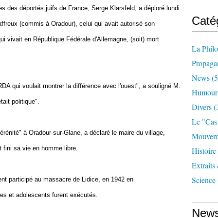
lles des déportés juifs de France, Serge Klarsfeld, a déploré lundi
Caté
affreux (commis à Oradour), celui qui avait autorisé son
i vivait en République Fédérale d'Allemagne, (soit) mort
La Phil
Propaga
News
(5
RDA qui voulait montrer la différence avec l'ouest", a souligné M.
Humour
ait politique".
Divers
(
Le "cas
rénité" à Oradour-sur-Glane, a déclaré le maire du village,
Mouveme
t fini sa vie en homme libre.
Histoire
Extraits
Science
nt participé au massacre de Lidice, en 1942 en
s et adolescents furent exécutés.
News