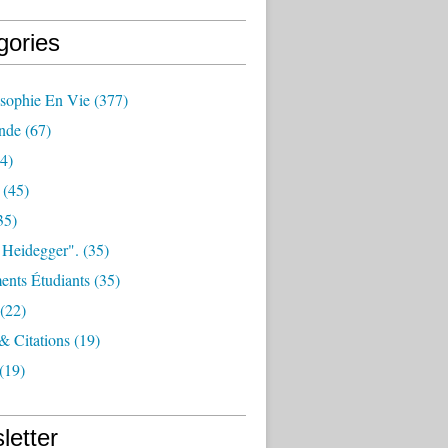
gories
osophie En Vie
(377)
nde
(67)
4)
(45)
35)
 Heidegger".
(35)
nts Étudiants
(35)
(22)
 & Citations
(19)
(19)
letter