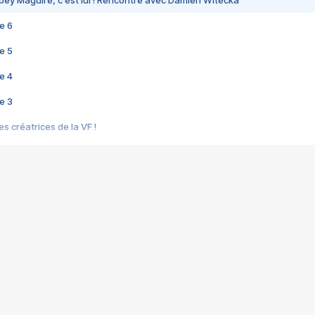
bey Maguire, c'est lui ! Rencontre avec Damien Witecka
e 6
e 5
e 4
e 3
s créatrices de la VF !
e 2
e 1
e Mektoub My Love arrive enfin ! Rencontre avec Shaïn Boumedine et Sal
i : après Toni en famille
elle réalise le bouleversant Dites lui que je l'aime
ais ! Rencontre autour de Vie privée de Rebecca Zlotowski
 de Marguerite, Grave... Rencontre avec Ella Rumpf