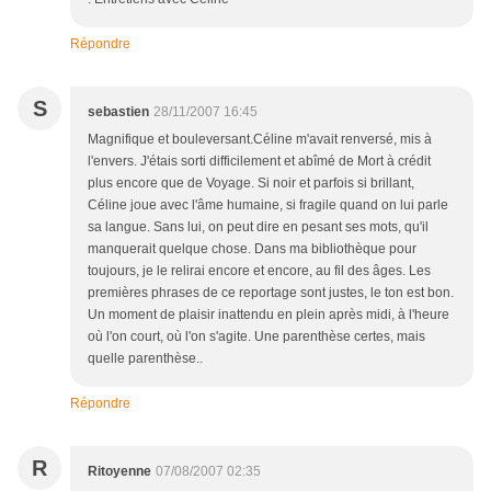
Répondre
S
sebastien
28/11/2007 16:45
Magnifique et bouleversant.Céline m'avait renversé, mis à
l'envers. J'étais sorti difficilement et abîmé de Mort à crédit
plus encore que de Voyage. Si noir et parfois si brillant,
Céline joue avec l'âme humaine, si fragile quand on lui parle
sa langue. Sans lui, on peut dire en pesant ses mots, qu'il
manquerait quelque chose. Dans ma bibliothèque pour
toujours, je le relirai encore et encore, au fil des âges. Les
premières phrases de ce reportage sont justes, le ton est bon.
Un moment de plaisir inattendu en plein après midi, à l'heure
où l'on court, où l'on s'agite. Une parenthèse certes, mais
quelle parenthèse..
Répondre
R
Ritoyenne
07/08/2007 02:35