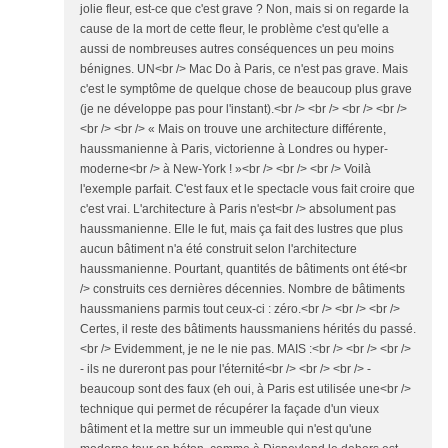
jolie fleur, est-ce que c'est grave ? Non, mais si on regarde la
cause de la mort de cette fleur, le problème c'est qu'elle a
aussi de nombreuses autres conséquences un peu moins
bénignes. UN<br /> Mac Do à Paris, ce n'est pas grave. Mais
c'est le symptôme de quelque chose de beaucoup plus grave
(je ne développe pas pour l'instant).<br /> <br /> <br /> <br />
<br /> <br /> « Mais on trouve une architecture différente,
haussmanienne à Paris, victorienne à Londres ou hyper-
moderne<br /> à New-York ! »<br /> <br /> <br /> Voilà
l'exemple parfait. C'est faux et le spectacle vous fait croire que
c'est vrai. L'architecture à Paris n'est<br /> absolument pas
haussmanienne. Elle le fut, mais ça fait des lustres que plus
aucun bâtiment n'a été construit selon l'architecture
haussmanienne. Pourtant, quantités de bâtiments ont été<br
/> construits ces dernières décennies. Nombre de bâtiments
haussmaniens parmis tout ceux-ci : zéro.<br /> <br /> <br />
Certes, il reste des bâtiments haussmaniens hérités du passé.
<br /> Evidemment, je ne le nie pas. MAIS :<br /> <br /> <br />
- ils ne dureront pas pour l'éternité<br /> <br /> <br /> -
beaucoup sont des faux (eh oui, à Paris est utilisée une<br />
technique qui permet de récupérer la façade d'un vieux
bâtiment et la mettre sur un immeuble qui n'est qu'une