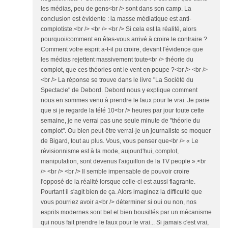
les médias, peu de gens<br /> sont dans son camp. La
conclusion est évidente : la masse médiatique est anti-
complotiste.<br /> <br /> <br /> Si cela est la réalité, alors
pourquoi/comment en êtes-vous arrivé à croire le contraire ?
Comment votre esprit a-t-il pu croire, devant l'évidence que
les médias rejettent massivement toute<br /> théorie du
complot, que ces théories ont le vent en poupe ?<br /> <br />
<br /> La réponse se trouve dans le livre "La Société du
Spectacle" de Debord. Debord nous y explique comment
nous en sommes venu à prendre le faux pour le vrai. Je parie
que si je regarde la télé 10<br /> heures par jour toute cette
semaine, je ne verrai pas une seule minute de "théorie du
complot". Ou bien peut-être verrai-je un journaliste se moquer
de Bigard, tout au plus. Vous, vous penser que<br /> « Le
révisionnisme est à la mode, aujourd'hui, complot,
manipulation, sont devenus l'aiguillon de la TV people ».<br
/> <br /> <br /> Il semble impensable de pouvoir croire
l'opposé de la réalité lorsque celle-ci est aussi flagrante.
Pourtant il s'agit bien de ça. Alors imaginez la difficulté que
vous pourriez avoir a<br /> déterminer si oui ou non, nos
esprits modernes sont bel et bien bousillés par un mécanisme
qui nous fait prendre le faux pour le vrai... Si jamais c'est vrai,