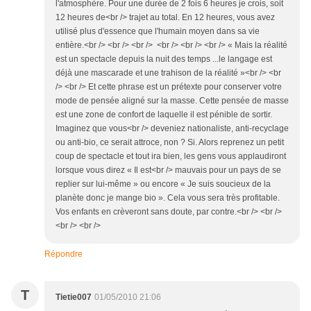
l'atmosphère. Pour une durée de 2 fois 6 heures je crois, soit
12 heures de<br /> trajet au total. En 12 heures, vous avez
utilisé plus d'essence que l'humain moyen dans sa vie
entière.<br /> <br /> <br /> <br /> <br /> <br /> « Mais la réalité
est un spectacle depuis la nuit des temps ...le langage est
déjà une mascarade et une trahison de la réalité »<br /> <br
/> <br /> Et cette phrase est un prétexte pour conserver votre
mode de pensée aligné sur la masse. Cette pensée de masse
est une zone de confort de laquelle il est pénible de sortir.
Imaginez que vous<br /> deveniez nationaliste, anti-recyclage
ou anti-bio, ce serait attroce, non ? Si. Alors reprenez un petit
coup de spectacle et tout ira bien, les gens vous applaudiront
lorsque vous direz « Il est<br /> mauvais pour un pays de se
replier sur lui-même » ou encore « Je suis soucieux de la
planète donc je mange bio ». Cela vous sera très profitable.
Vos enfants en crèveront sans doute, par contre.<br /> <br />
<br /> <br />
Répondre
T
Tietie007
01/05/2010 21:06