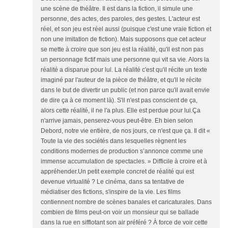
une scène de théâtre. Il est dans la fiction, il simule une
personne, des actes, des paroles, des gestes. L'acteur est
réel, et son jeu est réel aussi (puisque c'est une vraie fiction et
non une imitation de fiction). Mais supposons que cet acteur
se mette à croire que son jeu est la réalité, qu'il est non pas
un personnage fictif mais une personne qui vit sa vie. Alors la
réalité a disparue pour lui. La réalité c'est qu'il récite un texte
imaginé par l'auteur de la pièce de théâtre, et qu'il le récite
dans le but de divertir un public (et non parce qu'il avait envie
de dire ça à ce moment là). S'il n'est pas conscient de ça,
alors cette réalité, il ne l'a plus. Elle est perdue pour lui.Ça
n'arrive jamais, penserez-vous peut-être. Eh bien selon
Debord, notre vie entière, de nos jours, ce n'est que ça. Il dit «
Toute la vie des sociétés dans lesquelles règnent les
conditions modernes de production s’annonce comme une
immense accumulation de spectacles. » Difficile à croire et à
appréhender.Un petit exemple concret de réalité qui est
devenue virtualité ? Le cinéma, dans sa tentative de
médiatiser des fictions, s'inspire de la vie. Les films
contiennent nombre de scènes banales et caricaturales. Dans
combien de films peut-on voir un monsieur qui se ballade
dans la rue en sifflotant son air préféré ? À force de voir cette