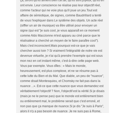
ça, diront qu'ils aiment bien cet air, qu'ils sont joyeux, qu'ils en
ont envie. Leur conscience ne réalise pas leur objectif réel,
comme l'acteur qui ne voie plus qu'il joue un jeu.Tout est
affaire de sémiotique, de signes, comme Baudrillard a tenté
de vous l'expliquer dans Le système des objets. Un acte réel
(siffler un air de musique) va être utilisé pour envoyer un
signe (qui est "je suis cool, je vous apparaît en ce moment
comme Aldo Maccionne m'est apparu au ciné parce que le
réalisateur a cherché un moyen de le faire paraître cool").
Mais c'est inconscient.Mais pourquoi est-ce que je vais
chercher aussi loin ? Si vraiment l'intégralité de notre vie est
devenue virtuelle, je n'ai qu'à prendre l'exemple qui est sous
mon nez en cet instant même, c'est-à-dire cette page web.
Vous par exemple. Vous dîtes : « Mais le monde,
heureusement, est plus complexe, et ne se résume pas à
cette lutte du Bien et du Mal. Que diable, un peu de "nuance",
comme disait Montesquieu, et Chomsky ne fait pas dans la
nuance ...». Est-ce que cette nuance que vous demandez est
véritablement l'objectif ? Non, l'objectif est la vérité.Si je disais
(mais je ne le pense pas) que le monde est entièrement bien
ou entièrement mal, le problème serait que c'est erroné, et
non pas que ça manque de nuance.Si je dis "Je suis à Paris",
alors il n'y a pas besoin de nuance. Je ne suis pas à Rome,