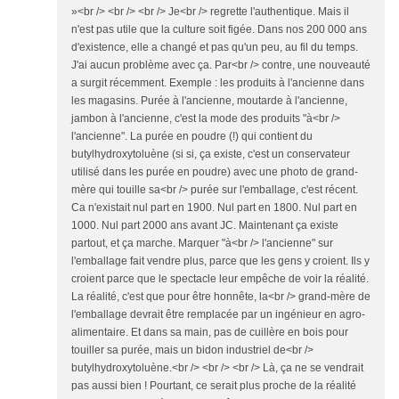
»<br /> <br /> <br /> Je<br /> regrette l'authentique. Mais il
n'est pas utile que la culture soit figée. Dans nos 200 000 ans
d'existence, elle a changé et pas qu'un peu, au fil du temps.
J'ai aucun problème avec ça. Par<br /> contre, une nouveauté
a surgit récemment. Exemple : les produits à l'ancienne dans
les magasins. Purée à l'ancienne, moutarde à l'ancienne,
jambon à l'ancienne, c'est la mode des produits "à<br />
l'ancienne". La purée en poudre (!) qui contient du
butylhydroxytoluène (si si, ça existe, c'est un conservateur
utilisé dans les purée en poudre) avec une photo de grand-
mère qui touille sa<br /> purée sur l'emballage, c'est récent.
Ca n'existait nul part en 1900. Nul part en 1800. Nul part en
1000. Nul part 2000 ans avant JC. Maintenant ça existe
partout, et ça marche. Marquer "à<br /> l'ancienne" sur
l'emballage fait vendre plus, parce que les gens y croient. Ils y
croient parce que le spectacle leur empêche de voir la réalité.
La réalité, c'est que pour être honnête, la<br /> grand-mère de
l'emballage devrait être remplacée par un ingénieur en agro-
alimentaire. Et dans sa main, pas de cuillère en bois pour
touiller sa purée, mais un bidon industriel de<br />
butylhydroxytoluène.<br /> <br /> <br /> Là, ça ne se vendrait
pas aussi bien ! Pourtant, ce serait plus proche de la réalité