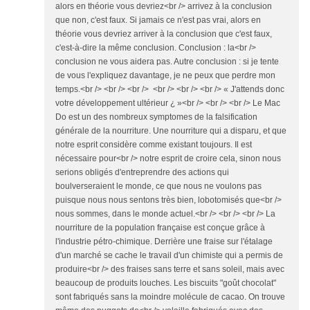
alors en théorie vous devriez<br /> arrivez à la conclusion
que non, c'est faux. Si jamais ce n'est pas vrai, alors en
théorie vous devriez arriver à la conclusion que c'est faux,
c'est-à-dire la même conclusion. Conclusion : la<br />
conclusion ne vous aidera pas. Autre conclusion : si je tente
de vous l'expliquez davantage, je ne peux que perdre mon
temps.<br /> <br /> <br /> <br /> <br /> <br /> « J'attends donc
votre développement ultérieur ¿ »<br /> <br /> <br /> Le Mac
Do est un des nombreux symptomes de la falsification
générale de la nourriture. Une nourriture qui a disparu, et que
notre esprit considère comme existant toujours. Il est
nécessaire pour<br /> notre esprit de croire cela, sinon nous
serions obligés d'entreprendre des actions qui
boulverseraient le monde, ce que nous ne voulons pas
puisque nous nous sentons très bien, lobotomisés que<br />
nous sommes, dans le monde actuel.<br /> <br /> <br /> La
nourriture de la population française est conçue grâce à
l'industrie pétro-chimique. Derrière une fraise sur l'étalage
d'un marché se cache le travail d'un chimiste qui a permis de
produire<br /> des fraises sans terre et sans soleil, mais avec
beaucoup de produits louches. Les biscuits "goût chocolat"
sont fabriqués sans la moindre molécule de cacao. On trouve