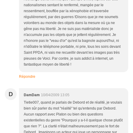
nationalismes sentant le renfermé, mangée par le
ressentiment, bouffée par la xénophobie et traversée
régulièrement, par des guerres !Disons que je me soumets
volontiers au monde des objets dans la mesure où ça ne
gêne pas ma liberté. Je ne suis pas matérialiste donc je
n'accumule pas les objets que je jettent régulièrement. Je
n'honore pas le "veau d'or" qu'est la bagnole aujourd'hui, ni
n'idôlatre le téléphone portable, ni prie, tous les soirs devant
Saint PPDA, ni vais me recueillir devant les images pas très
pieuses de Voici. Par contre, je suis addict à internet, un
fantastique moyen de liberté !
Répondre
D
DamDam
10/04/2009 13:05
Tietie007, quand je parlais de Debord et de réalité, je voulais
bien sûr parler du mot "réalité" tel qu'entendu par Debord.
Aucun rapport avec Platon ou bien des questions
existentielles du genre "Pourquoi y a-t-il quelque chose plutôt
que rien ?". La clarté n'était malheureusement pas le fort de
Debord...Imaginons un acteur qui joue un personnage sur