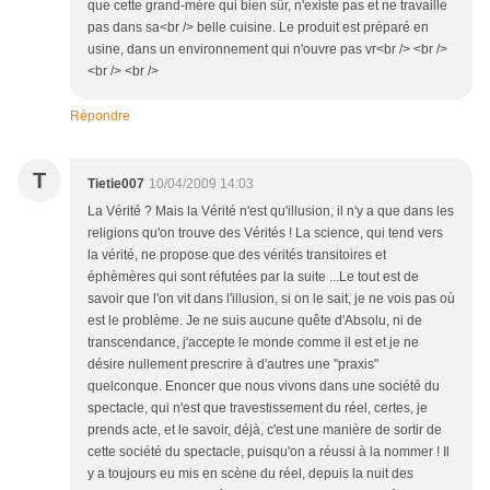
que cette grand-mère qui bien sûr, n'existe pas et ne travaille
pas dans sa<br /> belle cuisine. Le produit est préparé en
usine, dans un environnement qui n'ouvre pas vr<br /> <br />
<br /> <br />
Répondre
T
Tietie007
10/04/2009 14:03
La Vérité ? Mais la Vérité n'est qu'illusion, il n'y a que dans les
religions qu'on trouve des Vérités ! La science, qui tend vers
la vérité, ne propose que des vérités transitoires et
éphèmères qui sont réfutées par la suite ...Le tout est de
savoir que l'on vit dans l'illusion, si on le sait, je ne vois pas où
est le problème. Je ne suis aucune quête d'Absolu, ni de
transcendance, j'accepte le monde comme il est et je ne
désire nullement prescrire à d'autres une "praxis"
quelconque. Enoncer que nous vivons dans une société du
spectacle, qui n'est que travestissement du réel, certes, je
prends acte, et le savoir, déjà, c'est une manière de sortir de
cette société du spectacle, puisqu'on a réussi à la nommer ! Il
y a toujours eu mis en scène du réel, depuis la nuit des