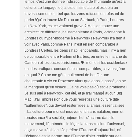
temps, c'est une donnée indissociable de l'humanité qu'est la
culture. Le langage, déjà, est un simulacre et est déjà un
travestissement du réel que les zens refusent en refusant de
parler !Qu'on trouve Mc Do ou un Starbuck, à Paris, Londres
ou New-York, est-ce vraiment grave ? Mais on trouve une
architecture différente, haussmanienne à Paris, victorienne à
Londres ou hyper-moderne à New-York ! New-York n'a rien à
voir avec Paris, comme Paris, n'est en rien comparable à
Londres ! Certes, les gens s'habillent pareils, mais il n'y a rien
de comparable entre Harlem et Barbès, ou entre le marché de
Camden et les puces parisiennes !Et même si les occidentaux
ont des pratiques consuméristes comparables, ça vous gêne
en quoi ? Ca ne me gêne nullement de bouffer une
choucroute à Aix en Provence alors que dans le passé, on ne
la mangeait qu'en Alsace ...Je ne vois pas où est le problème !
Je suis allé à New-York, cet été, et je n'ai mangé aucun Big
Mac ! J'ai l'impression que vous regrettez une culture dite
"authentique", qui devrait rester figée à jamais, essentialisée
...La culture pour moi est mouvement, transmutation, mort et
renaissance !La société, aujourd'hui, s'incarne dans le
mouvement, l'éphémère, le léger, la transmission, l'universel,
et ça me va très bien ! Je préfère l'Europe d'aujourd'hui, où
l'échange est la norme, que l'Europe d'hier, repliée sur des