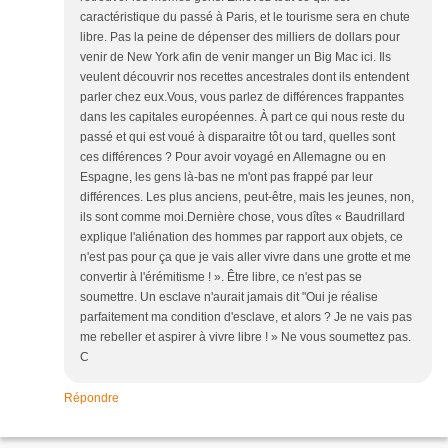
caractéristique du passé à Paris, et le tourisme sera en chute
libre. Pas la peine de dépenser des milliers de dollars pour
venir de New York afin de venir manger un Big Mac ici. Ils
veulent découvrir nos recettes ancestrales dont ils entendent
parler chez eux.Vous, vous parlez de différences frappantes
dans les capitales européennes. À part ce qui nous reste du
passé et qui est voué à disparaitre tôt ou tard, quelles sont
ces différences ? Pour avoir voyagé en Allemagne ou en
Espagne, les gens là-bas ne m'ont pas frappé par leur
différences. Les plus anciens, peut-être, mais les jeunes, non,
ils sont comme moi.Dernière chose, vous dîtes « Baudrillard
explique l'aliénation des hommes par rapport aux objets, ce
n'est pas pour ça que je vais aller vivre dans une grotte et me
convertir à l'érémitisme ! ». Être libre, ce n'est pas se
soumettre. Un esclave n'aurait jamais dit "Oui je réalise
parfaitement ma condition d'esclave, et alors ? Je ne vais pas
me rebeller et aspirer à vivre libre ! » Ne vous soumettez pas.
C
Répondre