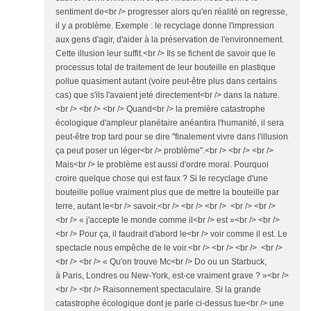
sentiment de<br /> progresser alors qu'en réalité on regresse,
il y a problème. Exemple : le recyclage donne l'impression
aux gens d'agir, d'aider à la préservation de l'environnement.
Cette illusion leur suffit.<br /> Ils se fichent de savoir que le
processus total de traitement de leur bouteille en plastique
pollue quasiment autant (voire peut-être plus dans certains
cas) que s'ils l'avaient jeté directement<br /> dans la nature.
<br /> <br /> <br /> Quand<br /> la première catastrophe
écologique d'ampleur planétaire anéantira l'humanité, il sera
peut-être trop tard pour se dire "finalement vivre dans l'illusion
ça peut poser un léger<br /> problème".<br /> <br /> <br />
Mais<br /> le problème est aussi d'ordre moral. Pourquoi
croire quelque chose qui est faux ? Si le recyclage d'une
bouteille pollue vraiment plus que de mettre la bouteille par
terre, autant le<br /> savoir.<br /> <br /> <br /> <br /> <br />
<br /> « j'accepte le monde comme il<br /> est »<br /> <br />
<br /> Pour ça, il faudrait d'abord le<br /> voir comme il est. Le
spectacle nous empêche de le voir.<br /> <br /> <br /> <br />
<br /> <br /> « Qu'on trouve Mc<br /> Do ou un Starbuck,
à Paris, Londres ou New-York, est-ce vraiment grave ? »<br />
<br /> <br /> Raisonnement spectaculaire. Si la grande
catastrophe écologique dont je parle ci-dessus tue<br /> une