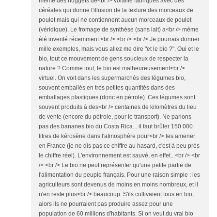
même des nuggets de<br /> volaille fabriqués avec des
céréales qui donne l'illusion de la texture des morceaux de
poulet mais qui ne contiennent aucun morceaux de poulet
(véridique). Le fromage de synthèse (sans lait) a<br /> même
été inventé récemment.<br /> <br /> <br /> Je pourrais donner
mille exemples, mais vous allez me dire "et le bio ?". Oui et le
bio, tout ce mouvement de gens soucieux de respecter la
nature ? Comme tout, le bio est malheureusement<br />
virtuel. On voit dans les supermarchés des légumes bio,
souvent emballés en très petites quantités dans des
emballages plastiques (donc en pétrole). Ces légumes sont
souvent produits à des<br /> centaines de kilomètres du lieu
de vente (encore du pétrole, pour le transport). Ne parlons
pas des bananes bio du Costa Rica... il faut brûler 150 000
litres de kérosène dans l'atmosphère pour<br /> les amener
en France (je ne dis pas ce chiffre au hasard, c'est à peu près
le chiffre réel). L'environnement est sauvé, en effet...<br /> <br
/> <br /> Le bio ne peut représenter qu'une petite partie de
l'alimentation du peuple français. Pour une raison simple : les
agriculteurs sont devenus de moins en moins nombreux, et il
n'en reste plus<br /> beaucoup. S'ils cultivaient tous en bio,
alors ils ne pourraient pas produire assez pour une
population de 60 millions d'habitants. Si on veut du vrai bio