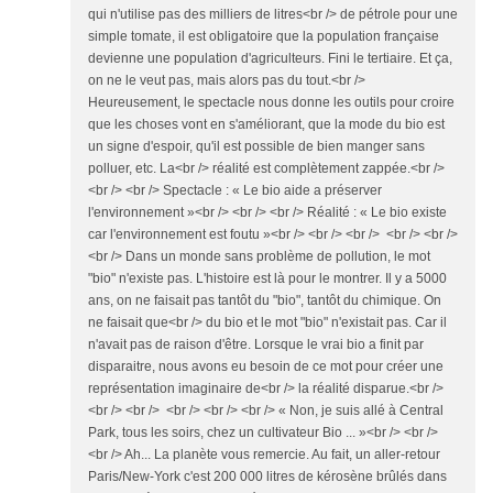
qui n'utilise pas des milliers de litres<br /> de pétrole pour une
simple tomate, il est obligatoire que la population française
devienne une population d'agriculteurs. Fini le tertiaire. Et ça,
on ne le veut pas, mais alors pas du tout.<br />
Heureusement, le spectacle nous donne les outils pour croire
que les choses vont en s'améliorant, que la mode du bio est
un signe d'espoir, qu'il est possible de bien manger sans
polluer, etc. La<br /> réalité est complètement zappée.<br />
<br /> <br /> Spectacle : « Le bio aide a préserver
l'environnement »<br /> <br /> <br /> Réalité : « Le bio existe
car l'environnement est foutu »<br /> <br /> <br /> <br /> <br />
<br /> Dans un monde sans problème de pollution, le mot
"bio" n'existe pas. L'histoire est là pour le montrer. Il y a 5000
ans, on ne faisait pas tantôt du "bio", tantôt du chimique. On
ne faisait que<br /> du bio et le mot "bio" n'existait pas. Car il
n'avait pas de raison d'être. Lorsque le vrai bio a finit par
disparaitre, nous avons eu besoin de ce mot pour créer une
représentation imaginaire de<br /> la réalité disparue.<br />
<br /> <br /> <br /> <br /> <br /> « Non, je suis allé à Central
Park, tous les soirs, chez un cultivateur Bio ... »<br /> <br />
<br /> Ah... La planète vous remercie. Au fait, un aller-retour
Paris/New-York c'est 200 000 litres de kérosène brûlés dans