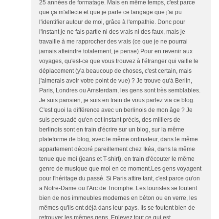
25 années de formatage. Mais en même temps, c'est parce
que ça m'affecte et que je parle ce langage que j'ai pu
l'identifier autour de moi, grâce à l'empathie. Donc pour
l'instant je ne fais partie ni des vrais ni des faux, mais je
travaille à me rapprocher des vrais (ce que je ne pourrai
jamais atteindre totalement, je pense).Pour en revenir aux
voyages, qu'est-ce que vous trouvez à l'étranger qui vaille le
déplacement (y'a beaucoup de choses, c'est certain, mais
j'aimerais avoir votre point de vue) ? Je trouve qu'à Berlin,
Paris, Londres ou Amsterdam, les gens sont très semblables.
Je suis parisien, je suis en train de vous parlez via ce blog.
C'est quoi la différence avec un berlinois de mon âge ? Je
suis persuadé qu'en cet instant précis, des milliers de
berlinois sont en train d'écrire sur un blog, sur la même
plateforme de blog, avec le même ordinateur, dans le même
appartement décoré pareillement chez Ikéa, dans la même
tenue que moi (jeans et T-shirt), en train d'écouter le même
genre de musique que moi en ce moment.Les gens voyagent
pour l'héritage du passé. Si Paris attire tant, c'est parce qu'on
a Notre-Dame ou l'Arc de Triomphe. Les touristes se foutent
bien de nos immeubles modernes en béton ou en verre, les
mêmes qu'ils ont déjà dans leur pays. Ils se foutent bien de
retrouver les mêmes gens. Enlevez tout ce qui est