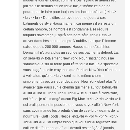
moderne tour en béton, comme à Disneyland le dehors est
joli mais le dedans est en<br /> toc, et même cela on ne
pourra pas le faire pour toujours, les façades s'usant).<br />
<br /> <br /> Donc dites au revoir pour toujours à ces
bâtiments de style Haussmanien, car même s'il en reste un
certain nombre, ce nombre est condamné à se réduire
toujours davantage jusqu'à atteindre zéro.<br /> Cela va
arriver dans très peu de temps. N'oubliez pas que l'Homme
existe depuis 200 000 années. Haussmann, c'était hier.
Demain, il n'y aura plus un seul de ses bâtiments debout. Là,
on sera<br /> totalement New York. Pour l'instant, nous ne
sommes que sur la route pour l'être tout à fait. Et le spectacle
vous suggère cette croyance que Paris et New York n'ont rien
à voir, alors qu'elles<br /> sont sur le même chemin,
simplement avec un léger décalage, New York étant plus "en
avance" que Paris sur le chemin qui mène au tout béton.<br
/> <br /> <br /> <br /> <br /> <br /> « Je suis allé à New-York,
cet été, et je n'ai mangé aucun Big Mac ! »<br /> <br /> <br /> Il
est pratiquement impossible que vous soyez allé à New York
sans avoir mangé les produits d'un de ces<br /> géants de la
nourriture (Kraft Foods, Nestlé, etc).<br /> <br /> <br /> <br />
<br /> <br /> « J'ai l'impression que vous<br /> regrettez une
culture dite "authentique", qui devrait rester figée à jamais,