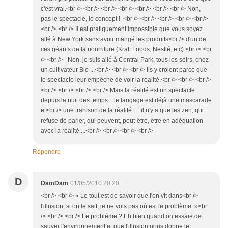
c'est vrai.<br /> <br /> <br /> <br /> <br /> <br /> <br /> Non,
pas le spectacle, le concept ! <br /> <br /> <br /> <br /> <br />
<br /> <br /> Il est pratiquement impossible que vous soyez
allé à New York sans avoir mangé les produits<br /> d'un de
ces géants de la nourriture (Kraft Foods, Nestlé, etc).<br /> <br
/> <br /> Non, je suis allé à Central Park, tous les soirs, chez
un cultivateur Bio ...<br /> <br /> <br /> Ils y croient parce que
le spectacle leur empêche de voir la réalité.<br /> <br /> <br />
<br /> <br /> <br /> <br /> Mais la réalité est un spectacle
depuis la nuit des temps ...le langage est déjà une mascarade
et<br /> une trahison de la réalité … il n'y a que les zen, qui
refuse de parler, qui peuvent, peut-être, être en adéquation
avec la réalité ...<br /> <br /> <br /> <br />
Répondre
D
DamDam
01/05/2010 20:20
<br /> <br /> « Le tout est de savoir que l'on vit dans<br />
l'illusion, si on le sait, je ne vois pas où est le problème. »<br
/> <br /> <br /> Le problème ? Eh bien quand on essaie de
sauver l'environnement et que l'illusion nous donne le