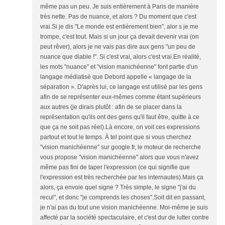
même pas un peu. Je suis entièrement à Paris de manière
très nette. Pas de nuance, et alors ? Du moment que c'est
vrai.Si je dis "Le monde est entièrement bien", alor s je me
trompe, c'est tout. Mais si un jour ça devait devenir vrai (on
peut rêver), alors je ne vais pas dire aux gens "un peu de
nuance que diable !". Si c'est vrai, alors c'est vrai.En réalité,
les mots "nuance" et "vision manichéenne" font partie d'un
langage médiatisé que Debord appelle « langage de la
séparation ». D'après lui, ce langage est utilisé par les gens
afin de se représenter eux-mêmes comme étant supérieurs
aux autres (je dirais plutôt : afin de se placer dans la
représentation qu'ils ont des gens qu'il faut être, quitte à ce
que ça ne soit pas réel).Là encore, on voit ces expressions
partout et tout le temps. À tel point que si vous cherchez
"vision manichéenne" sur google.fr, le moteur de recherche
vous propose "vision manichéenne" alors que vous n'avez
même pas fini de taper l'expression (ce qui signifie que
l'expression est très recherchée par les internautes).Mais ça
alors, ça envoie quel signe ? Très simple, le signe "j'ai du
recul", et donc "je comprends les choses".Soit dit en passant,
je n'ai pas du tout une vision manichéenne. Moi-même je suis
affecté par la société spectaculaire, et c'est dur de lutter contre