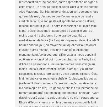
représentation d'une banalité, notre esprit attache un signe à
cette image. En gros, ça fait cool, relax, c'est la classe comme
Aldo Maccione. Sur l'écran de cinéma, on voit quelque chose
qui semble réel, c'est-à-dire que l'acteur essaie de rendre
crédible le fait que son geste est spontanné et non calculé,
réfléchi, reproduit, joué. Et notre inconscient a du mal à faire
la part des choses entre l'apparence de vrai et le vrai, du
moins quand il est soumis à une grande quantité de
médiatisation de la vie (Le français moyen est devant la télé 3
heures chaque jour, en moyenne, auxquelles il faut rajouter
tous les autres médias, c'est une quantité quotidienne
monumentale). Voilà pourquoi siffler est à la mode depuis 5
ou 6 ans environ. À tel point que par chez moi à Paris, il est
difficile de passer dans une rue fréquentée sans voir ça au
moins une fois, et souvent plusieurs, alors qu'il y a 10 ans
c'était mille fois plus rare car il n'y avait que les siffleurs réels.
Maintenant y'a les réels (qui subsistent), plus tous les autres
(nettement plus nombreux d'après ce que j'ai constaté dans
ma sociologie de rue). Ce genre de choses que personne ne
remarque apparaît clairement quand on en a l'habitude. Avant
d'avoir creusé autant le sujet, jamais je ne m'en serais aperçu.
Et ces siffleurs virtuels, si on leur demande pourquoi ils font