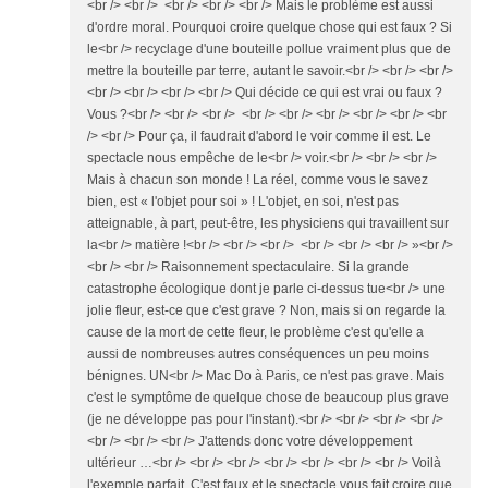
<br /> <br /> <br /> <br /> <br /> Mais le problème est aussi
d'ordre moral. Pourquoi croire quelque chose qui est faux ? Si
le<br /> recyclage d'une bouteille pollue vraiment plus que de
mettre la bouteille par terre, autant le savoir.<br /> <br /> <br />
<br /> <br /> <br /> <br /> Qui décide ce qui est vrai ou faux ?
Vous ?<br /> <br /> <br /> <br /> <br /> <br /> <br /> <br /> <br
/> <br /> Pour ça, il faudrait d'abord le voir comme il est. Le
spectacle nous empêche de le<br /> voir.<br /> <br /> <br />
Mais à chacun son monde ! La réel, comme vous le savez
bien, est « l'objet pour soi » ! L'objet, en soi, n'est pas
atteignable, à part, peut-être, les physiciens qui travaillent sur
la<br /> matière !<br /> <br /> <br /> <br /> <br /> <br /> »<br />
<br /> <br /> Raisonnement spectaculaire. Si la grande
catastrophe écologique dont je parle ci-dessus tue<br /> une
jolie fleur, est-ce que c'est grave ? Non, mais si on regarde la
cause de la mort de cette fleur, le problème c'est qu'elle a
aussi de nombreuses autres conséquences un peu moins
bénignes. UN<br /> Mac Do à Paris, ce n'est pas grave. Mais
c'est le symptôme de quelque chose de beaucoup plus grave
(je ne développe pas pour l'instant).<br /> <br /> <br /> <br />
<br /> <br /> <br /> J'attends donc votre développement
ultérieur …<br /> <br /> <br /> <br /> <br /> <br /> <br /> Voilà
l'exemple parfait. C'est faux et le spectacle vous fait croire que