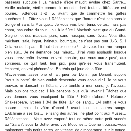
passeras succube ! La maladie d'être maudit évolue chez Sartre...
Vieille maladie, vieille comme le monde, dont toute la littérature est
pourrie... Attendez J.‑B. S. avant que de commettre les gaffes
suprêmes !... Tâtez-vous ! Réfléchissez que l'horreur n'est rien sans le
Songe et sans la Musique... Je vous vois bien ténia, certes, mais pas
cobra, pas cobra du tout... nul à la flûte ! Macbeth n'est que du Grand-
Guignol, et des mauvais jours, sans musique, sans rêve... Vous êtes
méchant, sale, ingrat, haineux, bourrique, ce n'est pas tout J.‑B. S. !
Cela ne suffit pas... Il faut danser encore !... Je veux bien me tromper
bien sûr... Je ne demande pas mieux... J'irai vous applaudir lorsque
vous serez enfin devenu un vrai monstre, que vous aurez payé, aux
sorcières, ce qu'il faut, leur prix, pour qu'elles vous transmutent,
éclosent, en vrai phénomène. En ténia qui joue de la flûte.
M'avez-vous assez prié et fait prier par Dullin, par Denoël, supplié
"sous la botte" de bien vouloir descendre vous applaudir ! Je ne vous
trouvais ni dansant, ni flûtant, vice terrible à mon sens, je l'avoue...
Mais oublions tout ceci ! Ne pensons plus qu'à l'avenir ! Tâchez que
vos démons vous inculquent la flûte ! Flûte d'abord ! Retardez
Shakespeare, lycéen ! 3/4 de flûte, 1/4 de sang... 1/4 suffit je vous
assure... mais du vôtre d'abord ! avant tous les autres sangs.
L'Alchimie a ses lois... le "sang des autres" ne plaît point aux Muses...
Réfléchissons... Vous avez emporté tout de même votre petit succès
au "Sarah", sous la Botte, avec vos Mouches... Que ne troussez-vous
maintenant trois petits actes, en vitesse, de circonstance, sur le pouce,