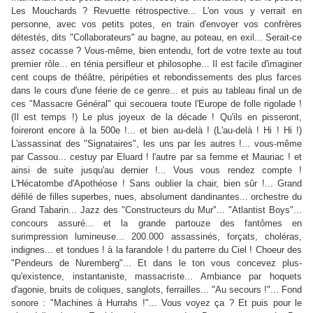
Les Mouchards ? Revuette rétrospective... L'on vous y verrait en
personne, avec vos petits potes, en train d'envoyer vos confrères
détestés, dits "Collaborateurs" au bagne, au poteau, en exil... Serait-ce
assez cocasse ? Vous-même, bien entendu, fort de votre texte au tout
premier rôle... en ténia persifleur et philosophe... Il est facile d'imaginer
cent coups de théâtre, péripéties et rebondissements des plus farces
dans le cours d'une féerie de ce genre... et puis au tableau final un de
ces "Massacre Général" qui secouera toute l'Europe de folle rigolade !
(Il est temps !) Le plus joyeux de la décade ! Qu'ils en pisseront,
foireront encore à la 500e !... et bien au-delà ! (L'au-delà ! Hi ! Hi !)
L'assassinat des "Signataires", les uns par les autres !... vous-même
par Cassou... cestuy par Eluard ! l'autre par sa femme et Mauriac ! et
ainsi de suite jusqu'au dernier !... Vous vous rendez compte !
L'Hécatombe d'Apothéose ! Sans oublier la chair, bien sûr !... Grand
défilé de filles superbes, nues, absolument dandinantes... orchestre du
Grand Tabarin... Jazz des "Constructeurs du Mur"... "Atlantist Boys"...
concours assuré... et la grande partouze des fantômes en
surimpression lumineuse... 200.000 assassinés, forçats, choléras,
indignes... et tondues ! à la farandole ! du parterre du Ciel ! Choeur des
"Pendeurs de Nuremberg"... Et dans le ton vous concevez plus-
qu'existence, instantaniste, massacriste... Ambiance par hoquets
d'agonie, bruits de coliques, sanglots, ferrailles... "Au secours !"... Fond
sonore : "Machines à Hurrahs !"... Vous voyez ça ? Et puis pour le