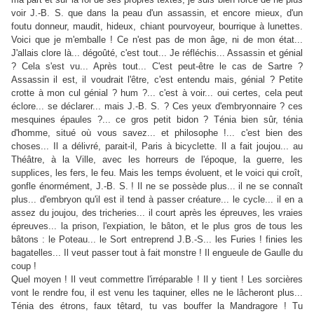
voir J.‑B. S. que dans la peau d'un assassin, et encore mieux, d'un
foutu donneur, maudit, hideux, chiant pourvoyeur, bourrique à lunettes.
Voici que je m'emballe ! Ce n'est pas de mon âge, ni de mon état...
J'allais clore là... dégoûté, c'est tout... Je réfléchis... Assassin et génial
? Cela s'est vu... Après tout... C'est peut-être le cas de Sartre ?
Assassin il est, il voudrait l'être, c'est entendu mais, génial ? Petite
crotte à mon cul génial ? hum ?... c'est à voir... oui certes, cela peut
éclore... se déclarer... mais J.‑B. S. ? Ces yeux d'embryonnaire ? ces
mesquines épaules ?... ce gros petit bidon ? Ténia bien sûr, ténia
d'homme, situé où vous savez... et philosophe !... c'est bien des
choses... Il a délivré, parait-il, Paris à bicyclette. Il a fait joujou... au
Théâtre, à la Ville, avec les horreurs de l'époque, la guerre, les
supplices, les fers, le feu. Mais les temps évoluent, et le voici qui croît,
gonfle énormément, J.‑B. S. ! Il ne se possède plus... il ne se connaît
plus... d'embryon qu'il est il tend à passer créature... le cycle... il en a
assez du joujou, des tricheries... il court après les épreuves, les vraies
épreuves... la prison, l'expiation, le bâton, et le plus gros de tous les
bâtons : le Poteau... le Sort entreprend J.B.-S... les Furies ! finies les
bagatelles... Il veut passer tout à fait monstre ! Il engueule de Gaulle du
coup !
Quel moyen ! Il veut commettre l'irréparable ! Il y tient ! Les sorcières
vont le rendre fou, il est venu les taquiner, elles ne le lâcheront plus...
Ténia des étrons, faux têtard, tu vas bouffer la Mandragore ! Tu