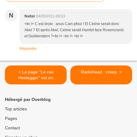
N
Naltat
04/05/2011 08:03
<br /> C est drole : anus Cain pfouï ! Et Celine serait donc
Abel ? Et aprés Abel, Celine serait Hamlet face Rosencrantz
et Guildenstern ?<br /> <br /> <br />
Répondre
< La page "Le cas
Radiohead : creep. >
Heidegger" est en
maintenance !
Hébergé par Overblog
Top articles
Pages
Contact