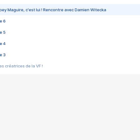
bey Maguire, c'est lui ! Rencontre avec Damien Witecka
e 6
e 5
e 4
e 3
s créatrices de la VF !
e 2
e 1
e Mektoub My Love arrive enfin ! Rencontre avec Shaïn Boumedine et Sal
i : après Toni en famille
elle réalise le bouleversant Dites lui que je l'aime
ais ! Rencontre autour de Vie privée de Rebecca Zlotowski