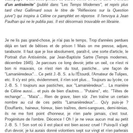
d'un antisémite
" (publié dans "Les Temps Modernes", et repris plus
tard chez Gallimard sous le titre de "Réflexions sur la Question
juive") qui inspira à Céline ce pamphlet en réponse. Il l'envoya à Jean
Paulhan qui ne le publia pas. Il est désormais trouvable en librairie.
Je ne lis pas grand-chose, je n'ai pas le temps. Trop d'années perdues
déjà en tant de bêtises et de prison ! Mais on me presse, adjure,
tarabuste. Il faut que je lise absolument, paraît-il, une sorte d'article, le
Portrait d'un Antisémite, par Jean-Baptiste Sartre (Temps modernes,
décembre 1945). Je parcours ce long devoir, jette un oeil, ce n'est ni
bon ni mauvais, ce n'est rien du tout, pastiche... une façon de
"Lamanièredeux"... Ce petit J.‑B. S. a lu l'Étourdi, l'Amateur de Tulipes,
etc. Il s'y est pris, évidemment, il n'en sort plus... Toujours au lycée, ce
J.‑B. S. ! toujours aux pastiches, aux "Lamanièredeux"... La manière
de Céline aussi... et puis de bien d'autres... "Putains", etc. "Têtes de
rechange"... "Maïa"... Rien de grave, bien sûr. J'en traîne un certain
nombre au cul de ces petits "Lamanièredeux"... Qu'y puis-je ?
Étouffants, haineux, foireux, bien traîtres, demi-sangsues, demi-ténias,
ils ne me font point d'honneur, je n'en parle jamais, c'est tout.
Progéniture de l'ombre. Décence ! Oh ! je ne veux aucun mal au petit
J.‑B. S. ! Son sort où il est placé est bien assez cruel ! Puisqu'il s'agit
d'un devoir, je lui aurais donné volontiers sept sur vingt et n'en parlerais