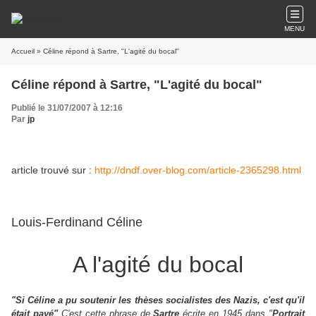
MENU
Accueil
» Céline répond à Sartre, "L'agité du bocal"
Céline répond à Sartre, "L'agité du bocal"
Publié le 31/07/2007 à 12:16
Par
jp
article trouvé sur :
http://dndf.over-blog.com/article-2365298.html
Louis-Ferdinand Céline
A l'agité du bocal
"Si Céline a pu soutenir les thèses socialistes des Nazis,
c'est qu'il
était payé"
C'est cette phrase de
Sartre
écrite en 1945 dans "
Portrait