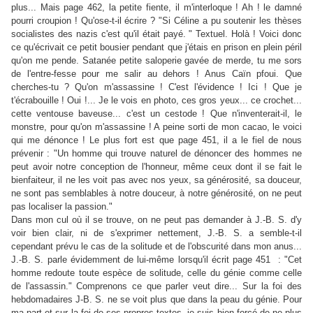
plus... Mais page 462, la petite fiente, il m'interloque ! Ah ! le damné
pourri croupion ! Qu'ose-t-il écrire ? "Si Céline a pu soutenir les thèses
socialistes des nazis c'est qu'il était payé. " Textuel. Holà ! Voici donc
ce qu'écrivait ce petit bousier pendant que j'étais en prison en plein péril
qu'on me pende. Satanée petite saloperie gavée de merde, tu me sors
de l'entre-fesse pour me salir au dehors ! Anus Caïn pfoui. Que
cherches-tu ? Qu'on m'assassine ! C'est l'évidence ! Ici ! Que je
t'écrabouille ! Oui !... Je le vois en photo, ces gros yeux... ce crochet...
cette ventouse baveuse... c'est un cestode ! Que n'inventerait-il, le
monstre, pour qu'on m'assassine ! A peine sorti de mon cacao, le voici
qui me dénonce ! Le plus fort est que page 451, il a le fiel de nous
prévenir : "Un homme qui trouve naturel de dénoncer des hommes ne
peut avoir notre conception de l'honneur, même ceux dont il se fait le
bienfaiteur, il ne les voit pas avec nos yeux, sa générosité, sa douceur,
ne sont pas semblables à notre douceur, à notre générosité, on ne peut
pas localiser la passion."
Dans mon cul où il se trouve, on ne peut pas demander à J.‑B. S. d'y
voir bien clair, ni de s'exprimer nettement, J.‑B. S. a semble-t-il
cependant prévu le cas de la solitude et de l'obscurité dans mon anus...
J.‑B. S. parle évidemment de lui-même lorsqu'il écrit page 451 : "Cet
homme redoute toute espèce de solitude, celle du génie comme celle
de l'assassin." Comprenons ce que parler veut dire... Sur la foi des
hebdomadaires J-B. S. ne se voit plus que dans la peau du génie. Pour
ma part et sur la foi de ses propres textes, je suis bien forcé de ne plus