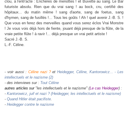
clou, à l'entr'acte : Enchères de menottes ! et Buvette au sang. Le Bar
futuriste absolu. Rien que du vrai sang ! au bock, cru, certifié des
hôpitaux... du matin même ! sang d'aorte, sang de foetus, sang
d'hymen, sang de fusillés !... Tous les goûts ! Ah ! quel avenir J.‑B. S. !
Que vous en ferez des merveilles quand vous serez éclos Vrai Monstre
! Je vous vois déjà hors de fiente, jouant déjà presque de la flûte, de la
vraie petite flûte ! à ravir !... déjà presque un vrai petit artiste !
Sacré J.‑B. S.
L.-F. Céline.
- voir aussi :
Céline nazi ?
et
Heidegger, Céline, Kantorowicz... - Les
intellectuels et le nazisme (2)
- des interviews sur :
Tout Céline
autres articles sur
"les intellectuels et le nazisme" (
Le cas Heidegger
)
:
-
Kantorowicz, juif et nazi ? (Heidegger, les intellectuels et le nazisme)
-
Quand Hitler était pacifiste
.
-
Heidegger contre le nazisme