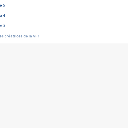
e 5
e 4
e 3
s créatrices de la VF !
e 2
e 1
e Mektoub My Love arrive enfin ! Rencontre avec Shaïn Boumedine et Sal
i : après Toni en famille
elle réalise le bouleversant Dites lui que je l'aime
ais ! Rencontre autour de Vie privée de Rebecca Zlotowski
 de Marguerite, Grave... Rencontre avec Ella Rumpf
 Les Rêveurs, un film intime sur la santé mentale