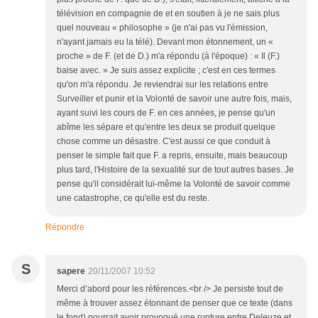
télévision en compagnie de et en soutien à je ne sais plus
quel nouveau « philosophe » (je n'ai pas vu l'émission,
n'ayant jamais eu la télé). Devant mon étonnement, un «
proche » de F. (et de D.) m'a répondu (à l'époque) : « Il (F.)
baise avec. » Je suis assez explicite ; c'est en ces termes
qu'on m'a répondu. Je reviendrai sur les relations entre
Surveiller et punir et la Volonté de savoir une autre fois, mais,
ayant suivi les cours de F. en ces années, je pense qu'un
abîme les sépare et qu'entre les deux se produit quelque
chose comme un désastre. C'est aussi ce que conduit à
penser le simple fait que F. a repris, ensuite, mais beaucoup
plus tard, l'Histoire de la sexualité sur de tout autres bases. Je
pense qu'il considérait lui-même la Volonté de savoir comme
une catastrophe, ce qu'elle est du reste.
Répondre
S
sapere
20/11/2007 10:52
Merci d’abord pour les références.<br /> Je persiste tout de
même à trouver assez étonnant de penser que ce texte (dans
le fond) pourrait avoir provoqué une rupture entre Deleuze et