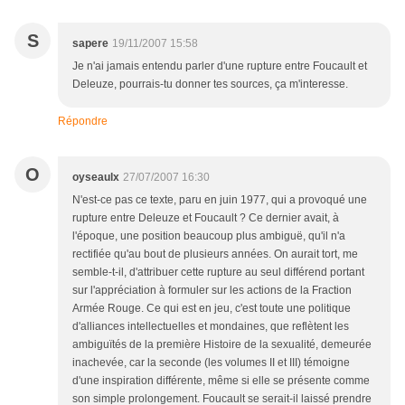
S
sapere
19/11/2007 15:58
Je n'ai jamais entendu parler d'une rupture entre Foucault et
Deleuze, pourrais-tu donner tes sources, ça m'interesse.
Répondre
O
oyseaulx
27/07/2007 16:30
N'est-ce pas ce texte, paru en juin 1977, qui a provoqué une
rupture entre Deleuze et Foucault ? Ce dernier avait, à
l'époque, une position beaucoup plus ambiguë, qu'il n'a
rectifiée qu'au bout de plusieurs années. On aurait tort, me
semble-t-il, d'attribuer cette rupture au seul différend portant
sur l'appréciation à formuler sur les actions de la Fraction
Armée Rouge. Ce qui est en jeu, c'est toute une politique
d'alliances intellectuelles et mondaines, que reflètent les
ambiguïtés de la première Histoire de la sexualité, demeurée
inachevée, car la seconde (les volumes II et III) témoigne
d'une inspiration différente, même si elle se présente comme
son simple prolongement. Foucault se serait-il laissé prendre