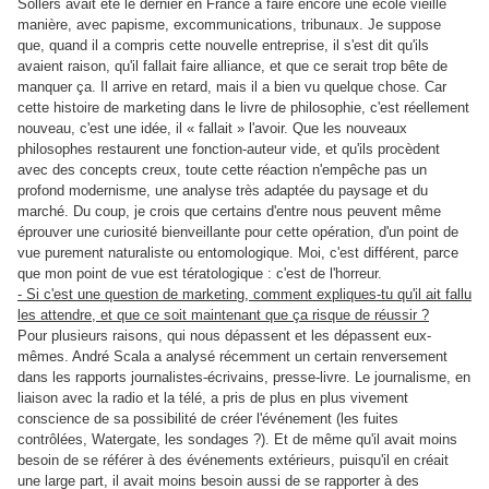
Sollers avait été le dernier en France à faire encore une école vieille
manière, avec papisme, excommunications, tribunaux. Je suppose
que, quand il a compris cette nouvelle entreprise, il s'est dit qu'ils
avaient raison, qu'il fallait faire alliance, et que ce serait trop bête de
manquer ça. Il arrive en retard, mais il a bien vu quelque chose. Car
cette histoire de marketing dans le livre de philosophie, c'est réellement
nouveau, c'est une idée, il « fallait » l'avoir. Que les nouveaux
philosophes restaurent une fonction-auteur vide, et qu'ils procèdent
avec des concepts creux, toute cette réaction n'empêche pas un
profond modernisme, une analyse très adaptée du paysage et du
marché. Du coup, je crois que certains d'entre nous peuvent même
éprouver une curiosité bienveillante pour cette opération, d'un point de
vue purement naturaliste ou entomologique. Moi, c'est différent, parce
que mon point de vue est tératologique : c'est de l'horreur.
- Si c'est une question de marketing, comment expliques-tu qu'il ait fallu
les attendre, et que ce soit maintenant que ça risque de réussir ?
Pour plusieurs raisons, qui nous dépassent et les dépassent eux-
mêmes. André Scala a analysé récemment un certain renversement
dans les rapports journalistes-écrivains, presse-livre. Le journalisme, en
liaison avec la radio et la télé, a pris de plus en plus vivement
conscience de sa possibilité de créer l'événement (les fuites
contrôlées, Watergate, les sondages ?). Et de même qu'il avait moins
besoin de se référer à des événements extérieurs, puisqu'il en créait
une large part, il avait moins besoin aussi de se rapporter à des