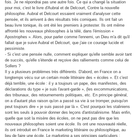
fois. Je ne répondrai pas une autre fois. Ce qui a changé la situation
pour moi, c'est le livre d'Aubral et de Delcourt, Contre la nouvelle
philosophie. Aubral et Delcourt essaient vraiment d'analyser cette
pensée, et ils arrivent à des résultats très comiques. Ils ont fait un
beau livre tonique, ils ont été les premiers à protester. Ils ont même
affronté les nouveaux philosophes à la télé, dans l'émission «
Apostrophes ». Alors, pour parler comme l'ennemi, un Dieu m'a dit qu'il
fallait que je suive Aubral et Delcourt, que j'aie ce courage lucide et
pessimiste.
- Si c'est une pensée nulle, comment expliquer qu'elle semble avoir tant
de succès, qu'elle s'étende et reçoive des ralliements comme celui de
Sollers ?
Il y a plusieurs problèmes très différents. D'abord, en France on a
longtemps vécu sur un certain mode littéraire des « écoles ». Et c'est
déjà terrible, une école : il y a toujours un pape, des manifestes, des
déclarations du type « je suis l'avant-garde », (les excommunications,
des tribunaux, des retournements politiques, etc. En principe général,
on a d'autant plus raison qu'on a passé sa vie à se tromper, puisqu'on
peut toujours dire « je suis passé par là ». C'est pourquoi les staliniens
sont les seuls à pouvoir donner des leçons d'antistalinisme. Mais enfin,
quelle que soit la misère des écoles, on ne peut pas dire que les
nouveaux philosophes soient une école. Ils ont une nouveauté réelle,
ils ont introduit en France le marketing littéraire ou philosophique, au
lieu de faire une école. Le marketing a ses principes particuliers :