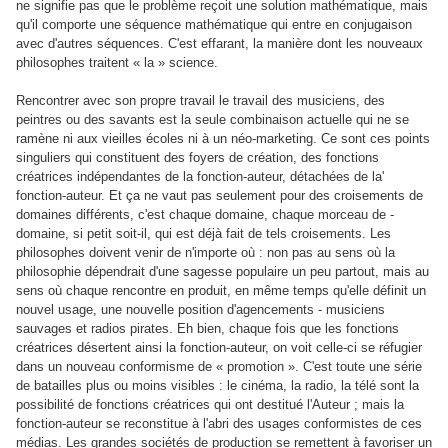
ne signifie pas que le problème reçoit une solution mathématique, mais
qu'il comporte une séquence mathématique qui entre en conjugaison
avec d'autres séquences. C'est effarant, la manière dont les nouveaux
philosophes traitent « la » science.
Rencontrer avec son propre travail le travail des musiciens, des
peintres ou des savants est la seule combinaison actuelle qui ne se
ramène ni aux vieilles écoles ni à un néo-marketing. Ce sont ces points
singuliers qui constituent des foyers de création, des fonctions
créatrices indépendantes de la fonction-auteur, détachées de la'
fonction-auteur. Et ça ne vaut pas seulement pour des croisements de
domaines différents, c'est chaque domaine, chaque morceau de -
domaine, si petit soit-il, qui est déjà fait de tels croisements. Les
philosophes doivent venir de n'importe où : non pas au sens où la
philosophie dépendrait d'une sagesse populaire un peu partout, mais au
sens où chaque rencontre en produit, en même temps qu'elle définit un
nouvel usage, une nouvelle position d'agencements - musiciens
sauvages et radios pirates. Eh bien, chaque fois que les fonctions
créatrices désertent ainsi la fonction-auteur, on voit celle-ci se réfugier
dans un nouveau conformisme de « promotion ». C'est toute une série
de batailles plus ou moins visibles : le cinéma, la radio, la télé sont la
possibilité de fonctions créatrices qui ont destitué l'Auteur ; mais la
fonction-auteur se reconstitue à l'abri des usages conformistes de ces
médias. Les grandes sociétés de production se remettent à favoriser un