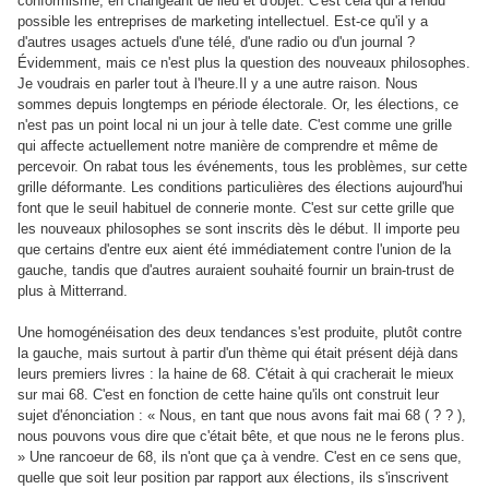
conformisme, en changeant de lieu et d'objet. C'est cela qui a rendu
possible les entreprises de marketing intellectuel. Est-ce qu'il y a
d'autres usages actuels d'une télé, d'une radio ou d'un journal ?
Évidemment, mais ce n'est plus la question des nouveaux philosophes.
Je voudrais en parler tout à l'heure.Il y a une autre raison. Nous
sommes depuis longtemps en période électorale. Or, les élections, ce
n'est pas un point local ni un jour à telle date. C'est comme une grille
qui affecte actuellement notre manière de comprendre et même de
percevoir. On rabat tous les événements, tous les problèmes, sur cette
grille déformante. Les conditions particulières des élections aujourd'hui
font que le seuil habituel de connerie monte. C'est sur cette grille que
les nouveaux philosophes se sont inscrits dès le début. Il importe peu
que certains d'entre eux aient été immédiatement contre l'union de la
gauche, tandis que d'autres auraient souhaité fournir un brain-trust de
plus à Mitterrand.
Une homogénéisation des deux tendances s'est produite, plutôt contre
la gauche, mais surtout à partir d'un thème qui était présent déjà dans
leurs premiers livres : la haine de 68. C'était à qui cracherait le mieux
sur mai 68. C'est en fonction de cette haine qu'ils ont construit leur
sujet d'énonciation : « Nous, en tant que nous avons fait mai 68 ( ? ? ),
nous pouvons vous dire que c'était bête, et que nous ne le ferons plus.
» Une rancoeur de 68, ils n'ont que ça à vendre. C'est en ce sens que,
quelle que soit leur position par rapport aux élections, ils s'inscrivent