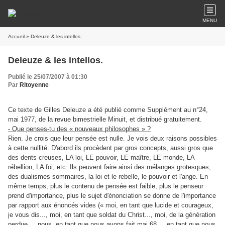
MENU
Accueil
» Deleuze & les intellos.
Deleuze & les intellos.
Publié le 25/07/2007 à 01:30
Par
Ritoyenne
Ce texte de Gilles Deleuze a été publié comme Supplément au n°24,
mai 1977, de la revue bimestrielle Minuit, et distribué gratuitement.
- Que penses-tu des « nouveaux philosophes » ?
Rien. Je crois que leur pensée est nulle. Je vois deux raisons possibles
à cette nullité. D'abord ils procèdent par gros concepts, aussi gros que
des dents creuses, LA loi, LE pouvoir, LE maître, LE monde, LA
rébellion, LA foi, etc. Ils peuvent faire ainsi des mélanges grotesques,
des dualismes sommaires, la loi et le rebelle, le pouvoir et l'ange. En
même temps, plus le contenu de pensée est faible, plus le penseur
prend d'importance, plus le sujet d'énonciation se donne de l'importance
par rapport aux énoncés vides (« moi, en tant que lucide et courageux,
je vous dis..., moi, en tant que soldat du Christ..., moi, de la génération
perdue..., nous, en tant que nous avons fait mai 68..., en tant que nous