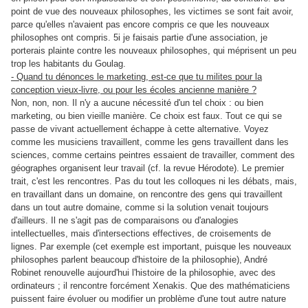
point de vue des nouveaux philosophes, les victimes se sont fait avoir,
parce qu'elles n'avaient pas encore compris ce que les nouveaux
philosophes ont compris. 5i je faisais partie d'une association, je
porterais plainte contre les nouveaux philosophes, qui méprisent un peu
trop les habitants du Goulag.
- Quand tu dénonces le marketing, est-ce que tu milites pour la
conception vieux-livre, ou pour les écoles ancienne manière ?
Non, non, non. Il n'y a aucune nécessité d'un tel choix : ou bien
marketing, ou bien vieille manière. Ce choix est faux. Tout ce qui se
passe de vivant actuellement échappe à cette alternative. Voyez
comme les musiciens travaillent, comme les gens travaillent dans les
sciences, comme certains peintres essaient de travailler, comment des
géographes organisent leur travail (cf. la revue Hérodote). Le premier
trait, c'est les rencontres. Pas du tout les colloques ni les débats, mais,
en travaillant dans un domaine, on rencontre des gens qui travaillent
dans un tout autre domaine, comme si la solution venait toujours
d'ailleurs. Il ne s'agit pas de comparaisons ou d'analogies
intellectuelles, mais d'intersections effectives, de croisements de
lignes. Par exemple (cet exemple est important, puisque les nouveaux
philosophes parlent beaucoup d'histoire de la philosophie), André
Robinet renouvelle aujourd'hui l'histoire de la philosophie, avec des
ordinateurs ; il rencontre forcément Xenakis. Que des mathématiciens
puissent faire évoluer ou modifier un problème d'une tout autre nature