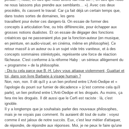
ne nous laissons plus prendre aux semblants... »). Avec ces deux
procédés, ils cassent le travail. Car ça fait déjà un certain temps que,
dans toutes sortes de domaines, les gens
travaillent pour éviter ces dangers-là. On essaie de former des
concepts à articulation fine, ou très différenciée, pour échapper aux
grosses notions dualistes. Et on essaie de dégager des fonctions
créatrices qui ne passeraient plus par la fonction-auteur (en musique,
en peinture, en audio-visuel, en cinéma, même en philosophie). Ce
retour massif à un auteur ou à un sujet vide très vaniteux, et à des
concepts sommaires stéréotypés, représente une force de réaction
fâcheuse. C'est conforme à la réforme Haby : un sérieux allègement du
« programme » de la philosophie.
- Dis-tu cela parce que B.-H. Lévy vous attaque violemment, Guattari et
toi, dans son livre Barbarie à visage humain ?
Non, non, non. Il dit qu'il y a un lien profond entre L'Anti-Oedipe et «
l'apologie du pourri sur fumier de décadence » (c'est comme cela qu'il
parle), un lien profond entre L'Anti-Oedipe et les drogués. Au moins, ça
fera rire les drogués. Il dit aussi que le Cerfi est raciste : là, c'est
ignoble.
Il y a longtemps que je souhaitais parler des nouveaux philosophes,
mais je ne voyais pas comment. Ils auraient dit tout de suite : voyez
comme il est jaloux de notre succès. Eux, c'est leur métier d'attaquer,
de répondre, de répondre aux réponses. Moi, je ne peux le faire qu'une