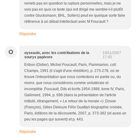
remets pas en question la rupture personnelles, mais je ne
vois pas en quoi ce texte (qui est dirigé me semble-t-il plutôt
contre Glucksmann, BHL, Sollers) peut en quelque sorte faire
référence à un débat intellectuel avec M.Foucault ?
Répondre
O
oyseaulx, avec les contributions de la
19/11/2007
sourys papivore
17:45
Eribon (Didier), Michel Foucault, Paris, Flammarion, coll.
Champs, 1991 (il s'agit d'une réédition), p. 275-278, où se
trouve l'interprétation que nous contestons en partie ou, du
moins, que nous considérons comme unilatérale et
incomplète ;Foucault, Dits et écrits 1954-1988, tome IV, Paris,
Gallimard, 1994, p. 696 (dans la présentation de l'article
intitulé, étrangement, « Le retour de la morale ») ;Dosse
(François), Gilles Deleuze Félix Guattari biographie croisée,
Paris, éditions de la découverte, 2007, p. 373-382 (et aussi un
peu les pages qui suivent) et p. 443.
Répondre