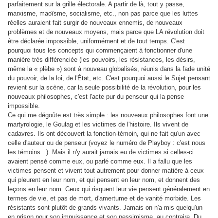
parfaitement sur la grille électorale. A partir de là, tout y passe,
marxisme, maoïsme, socialisme, etc., non pas parce que les luttes
réelles auraient fait surgir de nouveaux ennemis, de nouveaux
problèmes et de nouveaux moyens, mais parce que LA révolution doit
être déclarée impossible, uniformément et de tout temps. C'est
pourquoi tous les concepts qui commençaient à fonctionner d'une
manière très différenciée (les pouvoirs, les résistances, les désirs,
même la « plèbe ») sont à nouveau globalisés, réunis dans la fade unité
du pouvoir, de la loi, de l'État, etc. C'est pourquoi aussi le Sujet pensant
revient sur la scène, car la seule possibilité de la révolution, pour les
nouveaux philosophes, c'est l'acte pur du penseur qui la pense
impossible.
Ce qui me dégoûte est très simple : les nouveaux philosophes font une
martyrologie, le Goulag et les victimes de l'histoire. Ils vivent de
cadavres. Ils ont découvert la fonction-témoin, qui ne fait qu'un avec
celle d'auteur ou de penseur (voyez le numéro de Playboy : c'est nous
les témoins...). Mais il n'y aurait jamais eu de victimes si celles-ci
avaient pensé comme eux, ou parlé comme eux. Il a fallu que les
victimes pensent et vivent tout autrement pour donner matière à ceux
qui pleurent en leur nom, et qui pensent en leur nom, et donnent des
leçons en leur nom. Ceux qui risquent leur vie pensent généralement en
termes de vie, et pas de mort, d'amertume et de vanité morbide. Les
résistants sont plutôt de grands vivants. Jamais on n'a mis quelqu'un
en prison pour son impuissance et son pessimisme, au contraire. Du