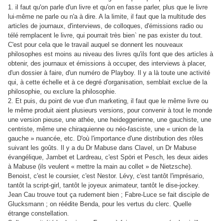
1. il faut qu'on parle d'un livre et qu'on en fasse parler, plus que le livre
lui-même ne parle ou n'a à dire. A la limite, il faut que la multitude des
articles de journaux, d'interviews, de colloques, d'émissions radio ou
télé remplacent le livre, qui pourrait très bien` ne pas exister du tout.
C'est pour cela que le travail auquel se donnent les nouveaux
philosophes est moins au niveau des livres qu'ils font que des articles à
obtenir, des journaux et émissions à occuper, des interviews à placer,
d'un dossier à faire, d'un numéro de Playboy. Il y a là toute une activité
qui, à cette échelle et à ce degré d'organisation, semblait exclue de la
philosophie, ou exclure la philosophie.
2. Et puis, du point de vue d'un marketing, il faut que le même livre ou
le même produit aient plusieurs versions, pour convenir à tout le monde
une version pieuse, une athée, une heideggerienne, une gauchiste, une
centriste, même une chiraquienne ou néo-fasciste, une « union de la
gauche » nuancée, etc. D'où l'importance d'une distribution des rôles
suivant les goûts. Il y a du Dr Mabuse dans Clavel, un Dr Mabuse
évangélique, Jambet et Lardreau, c'est Spöri et Pesch, les deux aides
à Mabuse (ils veulent « mettre la main au collet » de Nietzsche).
Benoist, c'est le coursier, c'est Nestor. Lévy, c'est tantôt l'imprésario,
tantôt la script-girl, tantôt le joyeux animateur, tantôt le dise-jockey.
Jean Cau trouve tout ça rudement bien ; Fabre-Luce se fait disciple de
Glucksmann ; on réédite Benda, pour les vertus du clerc. Quelle
étrange constellation.