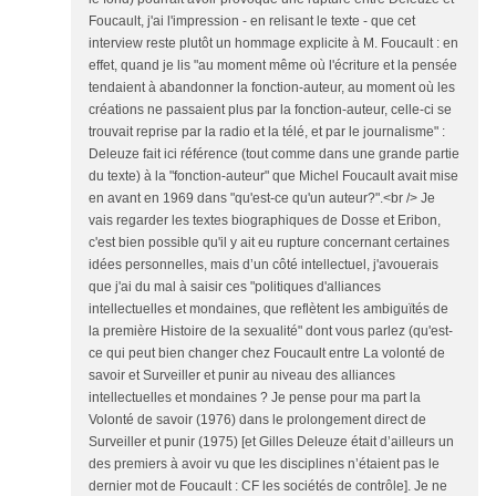
Foucault, j'ai l'impression - en relisant le texte - que cet
interview reste plutôt un hommage explicite à M. Foucault : en
effet, quand je lis "au moment même où l'écriture et la pensée
tendaient à abandonner la fonction-auteur, au moment où les
créations ne passaient plus par la fonction-auteur, celle-ci se
trouvait reprise par la radio et la télé, et par le journalisme" :
Deleuze fait ici référence (tout comme dans une grande partie
du texte) à la "fonction-auteur" que Michel Foucault avait mise
en avant en 1969 dans "qu'est-ce qu'un auteur?".<br /> Je
vais regarder les textes biographiques de Dosse et Eribon,
c'est bien possible qu'il y ait eu rupture concernant certaines
idées personnelles, mais d’un côté intellectuel, j'avouerais
que j'ai du mal à saisir ces "politiques d'alliances
intellectuelles et mondaines, que reflètent les ambiguïtés de
la première Histoire de la sexualité" dont vous parlez (qu'est-
ce qui peut bien changer chez Foucault entre La volonté de
savoir et Surveiller et punir au niveau des alliances
intellectuelles et mondaines ? Je pense pour ma part la
Volonté de savoir (1976) dans le prolongement direct de
Surveiller et punir (1975) [et Gilles Deleuze était d’ailleurs un
des premiers à avoir vu que les disciplines n’étaient pas le
dernier mot de Foucault : CF les sociétés de contrôle]. Je ne