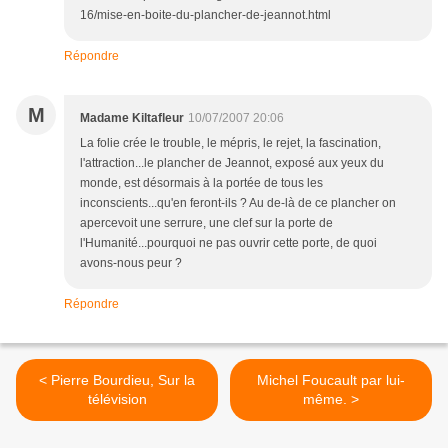
16/mise-en-boite-du-plancher-de-jeannot.html
Répondre
M
Madame Kiltafleur
10/07/2007 20:06
La folie crée le trouble, le mépris, le rejet, la fascination,
l'attraction...le plancher de Jeannot, exposé aux yeux du
monde, est désormais à la portée de tous les
inconscients...qu'en feront-ils ? Au de-là de ce plancher on
apercevoit une serrure, une clef sur la porte de
l'Humanité...pourquoi ne pas ouvrir cette porte, de quoi
avons-nous peur ?
Répondre
< Pierre Bourdieu, Sur la
Michel Foucault par lui-
télévision
même. >