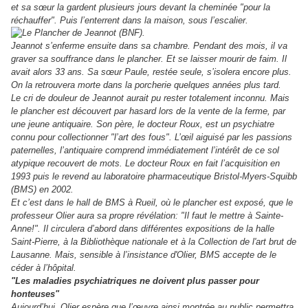
et sa sœur la gardent plusieurs jours devant la cheminée "pour la
réchauffer". Puis l’enterrent dans la maison, sous l’escalier.
Jeannot s’enferme ensuite dans sa chambre. Pendant des mois, il va
graver sa souffrance dans le plancher. Et se laisser mourir de faim. Il
avait alors 33 ans. Sa sœur Paule, restée seule, s’isolera encore plus.
On la retrouvera morte dans la porcherie quelques années plus tard.
Le cri de douleur de Jeannot aurait pu rester totalement inconnu. Mais
le plancher est découvert par hasard lors de la vente de la ferme, par
une jeune antiquaire. Son père, le docteur Roux, est un psychiatre
connu pour collectionner "l’art des fous". L’œil aiguisé par les passions
paternelles, l’antiquaire comprend immédiatement l’intérêt de ce sol
atypique recouvert de mots. Le docteur Roux en fait l’acquisition en
1993 puis le revend au laboratoire pharmaceutique Bristol-Myers-Squibb
(BMS) en 2002.
Et c’est dans le hall de BMS à Rueil, où le plancher est exposé, que le
professeur Olier aura sa propre révélation: "Il faut le mettre à Sainte-
Anne!". Il circulera d’abord dans différentes expositions de la halle
Saint-Pierre, à la Bibliothèque nationale et à la Collection de l'art brut de
Lausanne. Mais, sensible à l’insistance d'Olier, BMS accepte de le
céder à l’hôpital.
"Les maladies psychiatriques ne doivent plus passer pour
honteuses"
Aujourd’hui, Olier espère que l’œuvre ainsi montrée au public permettra