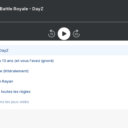
 Battle Royale - DayZ
 DayZ
 a 13 ans (et vous l'avez ignoré)
e (littéralement)
im Rayan
 toutes les règles
s les jeux vidéo
us choquant de Rockstar ? - Le scandale BULLY
e plus moche de Steam