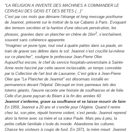
"LA RELIGION A INVENTE DES MACHINES A COMMANDER LE
CERVEAU DES GENS ET DES BETES (...)"
C’est par ces mots que démarre l’étrange et long message posthume
de Jeannot, présenté sur le trottoir de la rue Cabanis à Paris. Evoquant
des terreurs secrètes et la hantise d’une obscure persécution, les
2
phrases, gravées dans un plancher en chêne de 16m
, s’enchaînent,
souvent sans cohérence apparente.
"Imaginez un jeune type, tout seul à quatre pattes dans sa piaule, en
train de graver ses délires dans le sol: Jeannot s’est crucifié lui-même
sur ce plancher", souligne le professeur Jean-Pierre Olier.
Aujourd’hui encore, le chef du service hospitalo-universitaire à Sainte-
Anne reste fasciné par cette œuvre inclassable, un temps convoitée
par la Collection de l'art brut de Lausanne. C’est grâce à Jean-Pierre
Olier que "Le Plancher de Jeannot" est désormais installé en
permanence devant l’hôpital. Découpé en trois panneaux tels des
totems géants, l'œuvre raconte une histoire de souffrances et de folie.
Celle d’un jeune paysan du Béarn à la fin des années 60.
Jeannot s'enferme, grave sa souffrance et se laisse mourir de faim
En 1959, Jeannot a 20 ans et s’enrôle pour l’Algérie. Quand il rentre
chez lui, son père, réputé homme violent, s’est pendu. Jeannot reprend
alors la ferme avec sa mère et sa sœur Paule. Mais peu à peu, la
petite cellule familiale s’isole du monde. Abandonne les cultures.
Chasse les visiteurs à coups de fusil. En 1971, la mère meurt. Jeannot