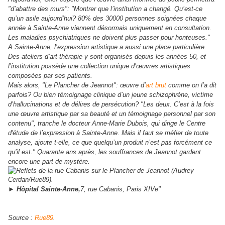
"d’abattre des murs": "Montrer que l’institution a changé. Qu’est-ce
qu’un asile aujourd’hui? 80% des 30000 personnes soignées chaque
année à Sainte-Anne viennent désormais uniquement en consultation.
Les maladies psychiatriques ne doivent plus passer pour honteuses."
A Sainte-Anne, l’expression artistique a aussi une place particulière.
Des ateliers d’art-thérapie y sont organisés depuis les années 50, et
l’institution possède une collection unique d’œuvres artistiques
composées par ses patients.
Mais alors, "Le Plancher de Jeannot": œuvre d’
art brut
comme on l’a dit
parfois? Ou bien témoignage clinique d’un jeune schizophrène, victime
d’hallucinations et de délires de persécution? "Les deux. C’est à la fois
une œuvre artistique par sa beauté et un témoignage personnel par son
contenu", tranche le docteur Anne-Marie Dubois, qui dirige le Centre
d'étude de l’expression à Sainte-Anne. Mais il faut se méfier de toute
analyse, ajoute t-elle, ce que quelqu’un produit n’est pas forcément ce
qu’il est." Quarante ans après, les souffrances de Jeannot gardent
encore une part de mystère.
►
Hôpital Sainte-Anne,
7, rue Cabanis, Paris XIVe
"
Source :
Rue89
.