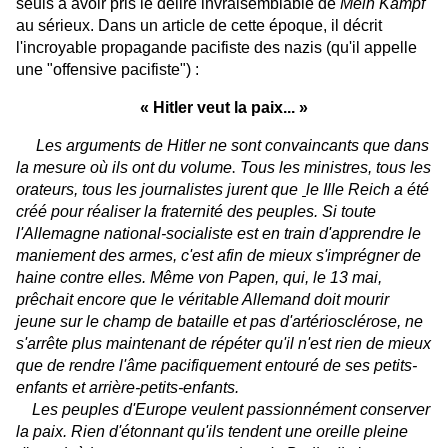
seuls à avoir pris le délire invraisemblable de
Mein Kampf
au sérieux. Dans un article de cette époque, il décrit
l'incroyable propagande pacifiste des nazis (qu'il appelle
une "offensive pacifiste") :
« Hitler veut la paix... »
Les arguments de Hitler ne sont convaincants que dans
la mesure où ils ont du volume
.
Tous les ministres, tous les
orateurs, tous les journalistes jurent que
le Ille Reich a été
créé pour réaliser la fraternité des peuples
. Si toute
l'Allemagne national-socialiste est en train d'apprendre le
maniement des armes, c'est afin de mieux s'imprégner de
haine contre elles. Même von Papen, qui, le 13 mai,
prêchait encore que le véritable Allemand doit mourir
jeune sur le champ de bataille et pas d'artériosclérose, ne
s'arrête plus maintenant de répéter qu'il n'est rien de mieux
que de rendre l'âme pacifiquement entouré de ses petits-
enfants et arrière-petits-enfants.
Les peuples d'Europe veulent passionnément conserver
la paix. Rien d'étonnant qu'ils tendent une oreille pleine