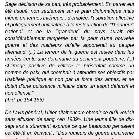
Sage décision de sa part, très probablement. En parler eut
été risqué, non seulement sur le plan diplomatique mais
même en termes intérieurs : d'emblée, l'aspiration affective
et politiquement unificatrice à la restauration de "l'honneur"
national et de la "grandeur" du pays aurait été
considérablement tempérée par la peur d'une nouvelle
guerre et des malheurs qu'elle apporterait au peuple
allemand. (...) La terreur de la guerre est restée dans les
années trente une dominante du sentiment populaire. (...)
<L'image positive de Hitler> le présentait comme un
homme de paix, qui cherchait à atteindre ses objectifs par
l'habileté politique et non par la force des armes, et se
dotait d'une puissance militaire dans un esprit défensif et
non offensif."
(ibid. pp.154-156)
De l'avis général, Hitler allait encore obtenir ce qu'il voulait
sans effusion de sang <en 1939>. Une jeune fille de dix-
sept ans a sûrement exprimé ce que beaucoup pensaient
cet été-là en écrivant : "Des rumeurs de guerre imminente