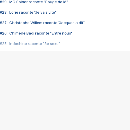
#29 : MC Solaar raconte "Bouge de là"
28 : Lorie raconte "Je vais vite"
#27 : Christophe Willem raconte "Jacques a dit"
#26 : Chimène Badi raconte "Entre nous"
#25 : Indochine raconte "3e sexe"
#24 : Zaho raconte "C'est chelou"
#23 : Patrick Bruel raconte "Au café des délices"
#22 : Kyo raconte "Le chemin"
#21 : Nolwenn Leroy raconte "Cassé"
#20 : Patrick Hernandez raconte "Born to be alive"
#19 : Lorie raconte "Près de moi"
#18 : Michael Jones raconte "A nos actes manqués" (avec Jean-Jacque
#17 : Khaled raconte "Aïcha"