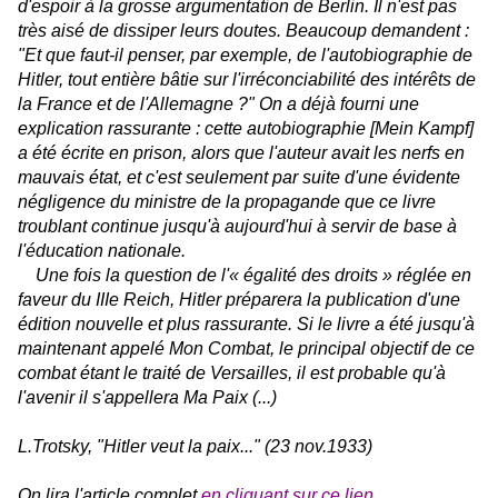
d'espoir à la grosse argumentation de Berlin. Il n'est pas
très aisé de dissiper leurs doutes. Beaucoup demandent :
"Et que faut-il penser, par exemple, de l'autobiographie de
Hitler, tout entière bâtie sur l'irréconciabilité des intérêts de
la France et de l'Allemagne ?" On a déjà fourni une
explication rassurante :
cette autobiographie [Mein Kampf]
a été écrite en prison, alors que l'auteur avait les nerfs en
mauvais état
, et c'est seulement par suite d'une évidente
négligence du ministre de la propagande que ce livre
troublant continue jusqu'à aujourd'hui à servir de base à
l'éducation nationale.
Une fois la question de l'« égalité des droits » réglée en
faveur du IIIe Reich, Hitler préparera la publication d'une
édition nouvelle et plus rassurante. Si le livre a été jusqu'à
maintenant appelé Mon Combat, le principal objectif de ce
combat étant le traité de Versailles, il est probable qu'à
l'avenir il s'appellera Ma Paix (...)
L.Trotsky, "Hitler veut la paix..." (23 nov.1933)
On lira l'article complet
en cliquant sur ce lien
.