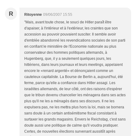
R
Ritoyenne
09/06/2007 15:55
"Mais, avant toute chose, le souci de Hitler paraît être
d'apaiser, à l'intérieur et à l'extérieur, les craintes que son
accession au pouvoir pouvaient susciter. Il semble avoir
d'emblée abandonné les revendications sociales de son parti
en confiant le ministère de l'Economie nationale au plus
conservateur des hommes politiques allemands, à
Hugenberg, que, il y a seulement quelques jours, les
hitlériens, dans leurs journaux et leurs meetings, appelaient
encore le «renard argenté» et dénonçaient comme un
cauteleux capitaliste. La Bourse de Berlin a, aujourd'hui, été
ferme, parce qu'elle a confiance dans Hitler assagi. Les
israélites allemands, de leur côté, ont des raisons d'espérer
que le tribun devenu chancelier les ménagera dans ses actes
plus qu'il ne les a ménagés dans ses discours. Il ne les
expulsera pas, ne les mettra plus hors la loi, mais se bornera
sans doute à un certain antisémitisme fiscal consistant à
surtaxer les grands magasins. Envers le Reichstag, c'est sans
doute aussi une politique de calme qu'il voudra pratiquer.
Certes, de nouvelles élections survenant aussitôt après