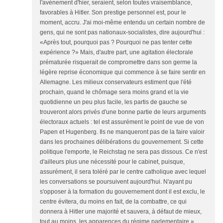
l'avènement d'hier, seraient, selon toutes vraisemblance,
favorables à Hitler. Son prestige personnel est, pour le
moment, accru. J'ai moi-même entendu un certain nombre de
gens, qui ne sont pas nationaux-socialistes, dire aujourd'hui :
«Après tout, pourquoi pas ? Pourquoi ne pas tenter cette
expérience ?» Mais, d'autre part, une agitation électorale
prématurée risquerait de compromettre dans son germe la
légère reprise économique qui commence à se faire sentir en
Allemagne. Les milieux conservateurs estiment que l'été
prochain, quand le chômage sera moins grand et la vie
quotidienne un peu plus facile, les partis de gauche se
trouveront alors privés d'une bonne partie de leurs arguments
électoraux actuels : tel est assurément le point de vue de von
Papen et Hugenberg. Ils ne manqueront pas de la faire valoir
dans les prochaines délibérations du gouvernement. Si cette
politique l'emporte, le Reichstag ne sera pas dissous. Ce n'est
d'ailleurs plus une nécessité pour le cabinet, puisque,
assurément, il sera toléré par le centre catholique avec lequel
les conversations se poursuivent aujourd'hui. N'ayant pu
s'opposer à la formation du gouvernement dont il est exclu, le
centre évitera, du moins en fait, de la combattre, ce qui
donnera à Hitler une majorité et sauvera, à défaut de mieux,
tout au moins, les apparences du régime parlementaire.»