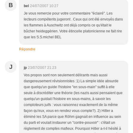
B
bel
24/07/2007 10:27
Je vous remercie pour votre commentaire "éclairé". Les
lecteurs compétents jugeront . Ceux qui ont été envoyés dans
les flammes à Auschwitz ont déjà compris ce qu'était le
bûcher heideggérien. Votre étincelle platonicienne ne fait rire
que les S.S.michel BEL
Répondre
J
jp
23/07/2007 21:23
Vos propos sont non seulement délirants mais aussi
dangereusement révisionnistes :1) La simple idée absurde
que quelqu'un guide l'histoire "en sous-main" suffit à elle
seule à discréditer une théorie (les nazis aussi pensaient que
quelqu'un guidait l'histoire en sous-mains, à savoir les
comploteurs juifs : vous raisonnez exactement de la même
façon qu'eux, vous en rendez vous compte?). 2) Hitler a
éliminé les SA parce que Röhm gagnait en influence au sein
du parti et voulait instaurer un "contre-pouvoir" : c'était un
règlement de comptes mafieux. Pourquoi Hitler a-t-il hésité à