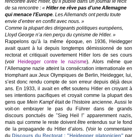
rencontre avec Hitler, qu’il publie dans un journal le récit
de sa rencontre :
«
Hitler ne rêve pas d'une Allemagne
qui menace l'Europe
. Les Allemands ont perdu toute
envie d’entrer en conflit avec nous. »
Comme la plupart des dirigeants politiques européens,
Lloyd George n’a rien perçu du cynisme de Hitler. »
Rappelons qu’à la même époque, en 1936, Heidegger
avait quant à lui depuis longtemps démissionné de son
rectorat et critiquait ouvertement Hitler lors de ses cours
(voir
Heidegger contre le nazisme
). Alors même que
l’Allemagne nazie atteint la consécration internationale en
triomphant aux Jeux Olympiques de Berlin, Heidegger, lui,
s’est donc rendu compte de son erreur depuis déjà deux
ans. En 1933, il avait en effet soutenu Hitler en croyant à
ses intentions pacifiques et croyait comme la plupart des
gens que
Mein Kampf
était de l'histoire ancienne. Aussi le
voit-on embrayer le pas du Führer dans de grands
discours ponctués de "Sieg Heil !" apparemment nazis,
mais qui comme le reste doivent être entendus sur le fond
de la propagande du Hitler d’alors. (Voir le commentaire
du
Discours du Rectorat : "Heidegger platonicien"
par