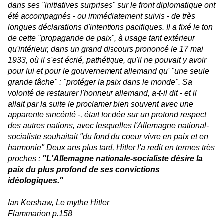
dans ses "initiatives surprises" sur le front diplomatique ont
été accompagnés - ou immédiatement suivis - de très
longues déclarations d'intentions pacifiques. Il a fixé le ton
de cette "propagande de paix", à usage tant extérieur
qu'intérieur, dans un grand discours prononcé le 17 mai
1933, où il s'est écrié, pathétique, qu'il ne pouvait y avoir
pour lui et pour le gouvernement allemand qu' "une seule
grande tâche" : "protéger la paix dans le monde". Sa
volonté de restaurer l'honneur allemand, a-t-il dit - et il
allait par la suite le proclamer bien souvent avec une
apparente sincérité -, était fondée sur un profond respect
des autres nations, avec lesquelles l'Allemagne national-
socialiste souhaitait "du fond du coeur vivre en paix et en
harmonie" Deux ans plus tard, Hitler l'a redit en termes très
proches :
"L'Allemagne nationale-socialiste désire la
paix du plus profond de ses convictions
idéologiques."
Ian Kershaw, Le mythe Hitler
Flammarion p.158