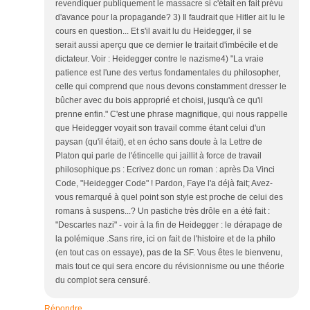
revendiquer publiquement le massacre si c'était en fait prévu
d'avance pour la propagande? 3) Il faudrait que Hitler ait lu le
cours en question... Et s'il avait lu du Heidegger, il se
serait aussi aperçu que ce dernier le traitait d'imbécile et de
dictateur. Voir : Heidegger contre le nazisme4) "La vraie
patience est l'une des vertus fondamentales du philosopher,
celle qui comprend que nous devons constamment dresser le
bûcher avec du bois approprié et choisi, jusqu'à ce qu'il
prenne enfin." C'est une phrase magnifique, qui nous rappelle
que Heidegger voyait son travail comme étant celui d'un
paysan (qu'il était), et en écho sans doute à la Lettre de
Platon qui parle de l'étincelle qui jaillit à force de travail
philosophique.ps : Ecrivez donc un roman : après Da Vinci
Code, "Heidegger Code" ! Pardon, Faye l'a déjà fait; Avez-
vous remarqué à quel point son style est proche de celui des
romans à suspens...? Un pastiche très drôle en a été fait :
"Descartes nazi" - voir à la fin de Heidegger : le dérapage de
la polémique .Sans rire, ici on fait de l'histoire et de la philo
(en tout cas on essaye), pas de la SF. Vous êtes le bienvenu,
mais tout ce qui sera encore du révisionnisme ou une théorie
du complot sera censuré.
Répondre