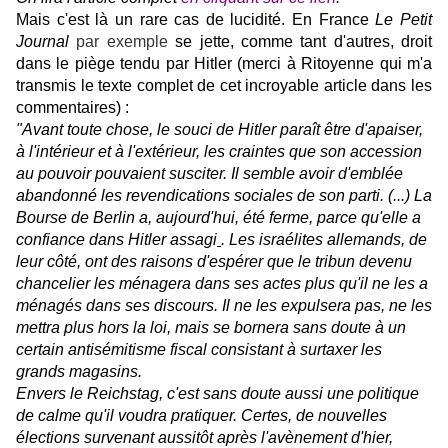
Mais c'est là un rare cas de lucidité. E
n France
Le Petit
Journal
par exemple
se jette, comme tant d'autres, droit
dans le piège tendu par Hitler (merci à Ritoyenne qui m'a
transmis le texte complet de cet incroyable article dans les
commentaires) :
"Avant toute chose, le souci de Hitler paraît être d'apaiser,
à l'intérieur et à l'extérieur, les craintes que son accession
au pouvoir pouvaient susciter. Il semble avoir d'emblée
abandonné les revendications sociales de son parti. (...) La
Bourse de Berlin a, aujourd'hui, été ferme, parce qu'elle a
confiance dans Hitler assagi
. Les israélites allemands, de
leur côté, ont des raisons d'espérer que le tribun devenu
chancelier les ménagera dans ses actes plus qu'il ne les a
ménagés dans ses discours. Il ne les expulsera pas, ne les
mettra plus hors la loi, mais se bornera sans doute à un
certain antisémitisme fiscal consistant à surtaxer les
grands magasins.
Envers le Reichstag, c'est sans doute aussi une
politique
de calme
qu'il voudra pratiquer. Certes, de nouvelles
élections survenant aussitôt après l'avènement d'hier,