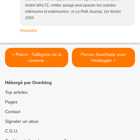
André WALTZ, «Hitler assagi veut apaiser les craintes
intérieures et extérieures», in Le Petit Journal, 1er février
1933.
Répondre
< Platon : l'allégorie de la
Penser Auschwitz avec
caverne.
Heidegger >
Hébergé par Overblog
Top articles
Pages
Contact
Signaler un abus
C.G.U.