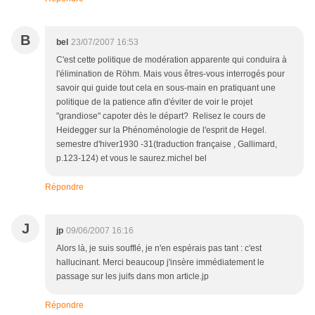
B
bel
23/07/2007 16:53
C'est cette politique de modération apparente qui conduira à
l'élimination de Röhm. Mais vous êtres-vous interrogés pour
savoir qui guide tout cela en sous-main en pratiquant une
politique de la patience afin d'éviter de voir le projet
"grandiose" capoter dès le départ? Relisez le cours de
Heidegger sur la Phénoménologie de l'esprit de Hegel.
semestre d'hiver1930 -31(traduction française , Gallimard,
p.123-124) et vous le saurez.michel bel
Répondre
J
jp
09/06/2007 16:16
Alors là, je suis soufflé, je n'en espérais pas tant : c'est
hallucinant. Merci beaucoup j'insère immédiatement le
passage sur les juifs dans mon article.jp
Répondre