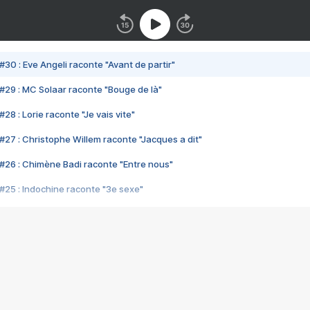
#30 : Eve Angeli raconte "Avant de partir"
#29 : MC Solaar raconte "Bouge de là"
28 : Lorie raconte "Je vais vite"
#27 : Christophe Willem raconte "Jacques a dit"
#26 : Chimène Badi raconte "Entre nous"
#25 : Indochine raconte "3e sexe"
#24 : Zaho raconte "C'est chelou"
#23 : Patrick Bruel raconte "Au café des délices"
#22 : Kyo raconte "Le chemin"
#21 : Nolwenn Leroy raconte "Cassé"