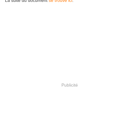
La suite du document
se trouve ici
.
Publicité