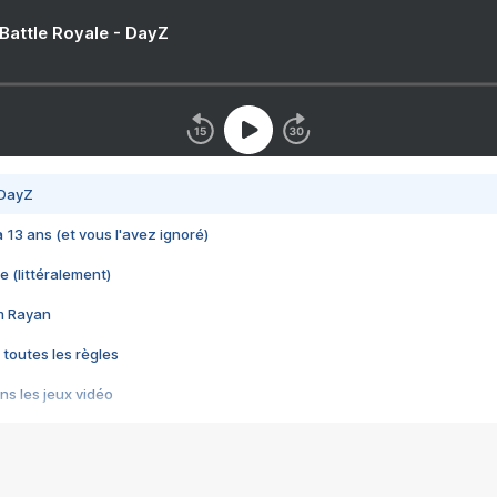
 Battle Royale - DayZ
 DayZ
 a 13 ans (et vous l'avez ignoré)
e (littéralement)
im Rayan
 toutes les règles
s les jeux vidéo
us choquant de Rockstar ? - Le scandale BULLY
e plus moche de Steam