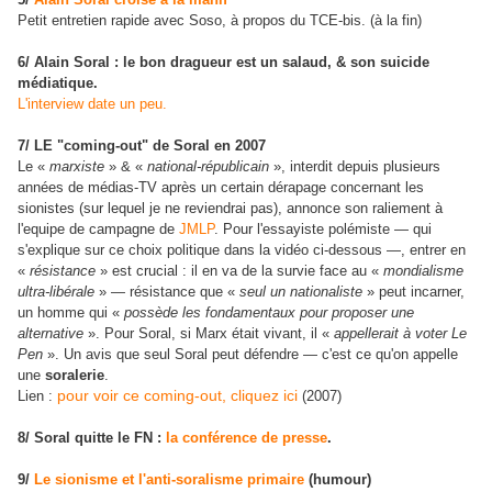
Petit entretien rapide avec Soso, à propos du TCE-bis. (à la fin)
6/ Alain Soral : le bon dragueur est un salaud, & son suicide
médiatique.
L'interview date un peu.
7/ LE "coming-out" de Soral en 2007
Le
«
marxiste
»
&
«
national-républicain
»
, interdit depuis plusieurs
années de médias-TV après un certain dérapage concernant les
sionistes (sur lequel je ne reviendrai pas), annonce son raliement à
l'equipe de campagne de
JMLP
. Pour l'essayiste polémiste
—
qui
s'explique sur ce choix politique dans la vidéo ci-dessous
—
, entrer en
«
résistance
»
est crucial : il en va de la survie face au
«
mondialisme
ultra-libérale
»
—
résistance que
«
seul un nationaliste
»
peut incarner,
un homme qui
«
possède les fondamentaux pour proposer une
alternative
»
. Pour Soral, si Marx était vivant, il
«
appellerait à voter Le
Pen
»
. Un avis que seul Soral peut défendre
—
c'est ce qu'on appelle
une
soralerie
.
pour voir ce coming-out, cliquez ici
Lien :
(2007)
8/ Soral quitte le FN :
la conférence de presse
.
9/
Le sionisme et l'anti-soralisme primaire
(humour)