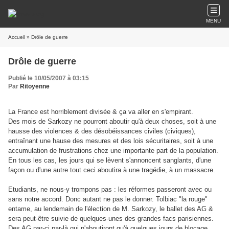
MENU
Accueil
» Drôle de guerre
Drôle de guerre
Publié le 10/05/2007 à 03:15
Par
Ritoyenne
La France est horriblement divisée & ça va aller en s'empirant.
Des mois de Sarkozy ne pourront aboutir qu'à deux choses, soit à une
hausse des violences & des désobéissances civiles (civiques),
entraînant une hause des mesures et des lois sécuritaires, soit à une
accumulation de frustrations chez une importante part de la population.
En tous les cas, les jours qui se lèvent s'annoncent sanglants, d'une
façon ou d'une autre tout ceci aboutira à une tragédie, à un massacre.
Etudiants, ne nous-y trompons pas : les réformes passeront avec ou
sans notre accord. Donc autant ne pas le donner. Tolbiac "la rouge"
entame, au lendemain de l'élection de M. Sarkozy, le ballet des AG &
sera peut-être suivie de quelques-unes des grandes facs parisiennes.
Des AG par-ci par-là qui n'aboutiront qu'à quelques jours de blocage,