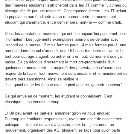
des "pauvres étudiants" s'afficheront dans les JT comme "victimes du
blocage décidé par une minorité". Conséquence directe : les JT aidant,
la population non-étudiante va se retourner contre le mouvement
étudiant qui s'ammorce, et ce dernier sera mort-né
— comme d'hab.
Donc les arrestations massives qui ont lieu aujourd'hui passeront pour
"normales". Les jugements exemplaires pourront se dérouler avec
l'accord de la masse : 2 mois fermes par-ci, 4 mois fermes par-là, une
amende dans ton cul d'un coté, des TIG dans tes dents de l'autre. Le
tout pour outrage à agent, ou autre, on s'en fout, du moment que ça
passe. De ça découle directement la mort pré-programmée d'un
quelconque mouvement : la majorité des protestataires n'osera pas
risquer de la taule. Tout mouvement sera encadré, et le moindre pet de
travers sera sanctionné. Ainsi se réalise le :
"Les gauchos, je les écrase avec le pied gauche, ça porte bonheur.".
Ce qui arrive en ce moment, les étudiant le connaissent. C'est
classique
— on connait le coup :
1/ Un peu avant les partiels, annoncer qu'on va nous enculer.
Du coup les étudiants responsables, ayant une once de conscience
politique
— ils sont souvent à gauche, ceux-là
—, entament un
mouvement, organisent des AG, bloquent les facs pour qu'on parle