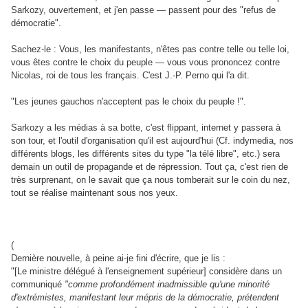
Sarkozy, ouvertement, et j'en passe
— passent pour des "refus de
démocratie".
Sachez-le : Vous, les manifestants, n'êtes pas contre telle ou telle loi,
vous êtes contre le choix du peuple
— vous vous prononcez contre
Nicolas, roi de tous les français. C'est J.-P. Perno qui l'a dit.
"Les jeunes gauchos n'acceptent pas le choix du peuple !".
Sarkozy a les médias à sa botte, c'est flippant, internet y passera à
son tour, et l'outil d'organisation qu'il est aujourd'hui (Cf. indymedia, nos
différents blogs, les différents sites du type "la télé libre", etc.) sera
demain un outil de propagande et de répression. Tout ça, c'est rien de
très surprenant, on le savait que ça nous tomberait sur le coin du nez,
tout se réalise maintenant sous nos yeux.
(
Dernière nouvelle, à peine ai-je fini d'écrire, que je lis :
"[Le ministre délégué à l'enseignement supérieur] considère dans un
communiqué
"comme profondément inadmissible qu'une minorité
d'extrémistes, manifestant leur mépris de la démocratie, prétendent