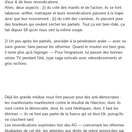
d'eux & de leurs revendications.
Alors, deux aspects : (i) du coté des manifs et de l'action, ils se font
tabasser, arrêter, matraquer et leurs revendications passent à la trape,
ainsi que leur mouvement ; (ii) du coté des caméras, ils passent pour
des branleurs qui veulent sècher les partiels. Tout ça est bien rôdé, ça
fait depuis 68 qu'on nous sert la même soupe.
2/ Un peu après les partiels, procéder à la pénétration anale
— avec ou
sans gravier, faire passer les réformes. Quand le mouton est bien gras,
il reste plus qu'à l'égorger.
— Pour l'engraisser, lui passer des bonnes
séries TV pendant l'été, type saga estivale avec rebondissements et
gros nichons.
Déjà les grands médias nous font passer pour des anti-démocrates :
les manifestants manifestent contre le résultat de l'élection, donc ils
sont contre la démocratie, donc ils sont hérétiques, donc il faut les
éliminer
— ils ne font pas partie de la france qui se lève tôt, puisqu'ils
se couchent tard.
Les revendications exprimées lors des AG
— concernant les réformes
étudiantes de cet été, les atteintes aux droits de grève annoncées par