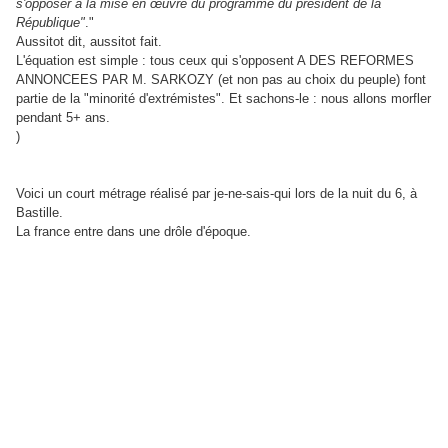
s'opposer à la mise en œuvre du programme du président de la
République"
."
Aussitot dit, aussitot fait.
L'équation est simple : tous ceux qui s'opposent A DES REFORMES
ANNONCEES PAR M. SARKOZY (et non pas au choix du peuple) font
partie de la "minorité d'extrémistes". Et sachons-le : nous allons morfler
pendant 5+ ans.
)
Voici un court métrage réalisé par je-ne-sais-qui lors de la nuit du 6, à
Bastille.
La france entre dans une drôle d'époque.