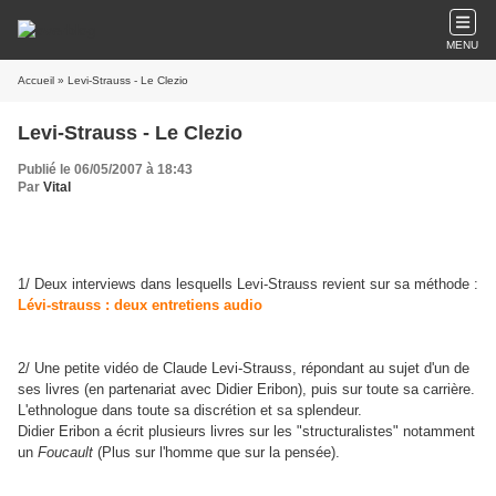
MENU
Accueil
» Levi-Strauss - Le Clezio
Levi-Strauss - Le Clezio
Publié le 06/05/2007 à 18:43
Par
Vital
1/ Deux interviews dans lesquells Levi-Strauss revient sur sa méthode :
Lévi-strauss : deux entretiens audio
2/ Une petite vidéo de Claude Levi-Strauss, répondant au sujet d'un de
ses livres (en partenariat avec Didier Eribon), puis sur toute sa carrière.
L'ethnologue dans toute sa discrétion et sa splendeur.
Didier Eribon a écrit plusieurs livres sur les "structuralistes" notamment
un
Fo
ucault
(Plus sur l'homme que sur la pensée).