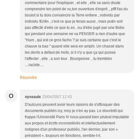
commentaire pour t'expliquer , et elle , elle va sans doute
comprendre ton point de vu,ton ouverture d'esprit ,, pfff t'as du
boulot si tu dois convaincre la Terre entiere , individu par
individu !Enfin , c'est ce que je ferais aussi , mais putin soit
pas affecté d'etre ce que tu es , ou d'etre jugé par une Bobo
qui pendant une semaine ne va PENSER a rien d'autre que
"Hum , qui est ce gros facho ? je suis certaine que c'est le
chauve la bas " quand elle sera en amphi .Un chassé dans
les dents a defaut de mots, si il n'y a que ça qui puisse
l'affecter , elle , a son tour . Bourgeoise ...tu trembles
....raciste....
Répondre
O
oyseaulx
25/04/2007 12:43
D'aulcuns peuvent avoir leurs raisons de s'offusquer des
documents publiés icy, moy je n'en ay pas. Le discrédit qui
frappe l'Université Paris IV nous paraist bien plutost imputable
aux propos et écrits inconsidérés et intellectuellement
indignes d'un professeur publiés, l'an dernier, par son «
président », toujours en fonctions, semble-t-il.