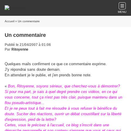
MENU
Accueil
» Un commentaire
Un commentaire
Publié le 21/04/2007 à 01:06
Par
Ritoyenne
Quelques mails confirment ce que ce commentaire exprime.
J'y répondrai sans doute demain.
En attendant je le publie, et j'en prends bonne note.
«
Bon, Ritoyenne, soyons sérieux, que cherchez-vous à démontrer?
Si pour ma part, je sais à quel degré prendre ces vidéos, en ce qui
vous concerne, tout ça n'est pas très clair, puisque maintenu dans un
flou pseudo-artistique...
Et je ne peux tout à fait me résoudre à vous refuser le bénéfice du
doute. Suciter des réactions, ouvrir un débat croustillant sur la liberté
d'expression, pied de la lettre?
Certes, vous le précisez à l'accueil, ce blog s'inscrit dans une
démarche personnelle et son contenu n'engage que vous et ceux qui