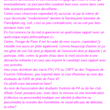
éventuellement, un jour peut-être voudront bien vous suivre dans cette
folle aventure parfaitemet décoiffante...
Certes vous choisissez cependant d'y associer, et par la même de
vous dissimuler "modestement" derrière la flamboyante bannière de
Paris4philo.org, soit, c'est un peu contradictoire, on ne voit pas bien
pourquoi mais soit.
En l'occurrence j'ai du mal à apercevoir un quelconque rapport avec un
quelconque enjeu philosophique ici.
Certes, l'image de Paris 4 est le cadet de mes soucis, cependant j'y
travaille moi aussi,en philo également, comme beaucoup d'autres et ça
me gêne de voir l'ufr dont je dépends de l'université dont je dépends ( et
participe, telle, certes la goutte d'eau dans la mer) associée à une
démarche militante ( et ceux peu importe le candidat) sans rapport avec
ses activités.
Iriez-vous distribuer des tracts FN ( PS ou CNPT ou des Traqueurs de
Fourmis Orthodoxes, peu importe) dans la cour d'honneur au nom des
étudiants de l'UFR de philo de Paris 4?
Ou plutôt vous laisserait-on faire?
Au nom de l'association des étudiants frontiste de P4 ou du fan club
d'Alain Soral, pourquoi pas, mais dans la mesure où une revendication
(collective ou personnelle) implique une identité (collective ou
personnelle) la moindre des honnêtetés ne serait-elle pas de délimiter,
la vôtre?