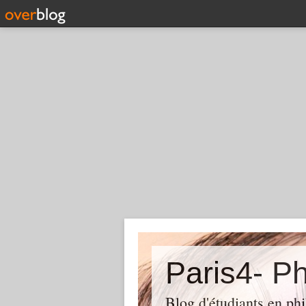
Paris4- Ph
Blog d'étudiants en phi