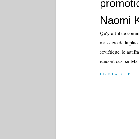
promotio
Naomi K
Qu'y-a-t-il de commu
massacre de la plac
soviétique, le naufr
rencontrées par Man
LIRE LA SUITE