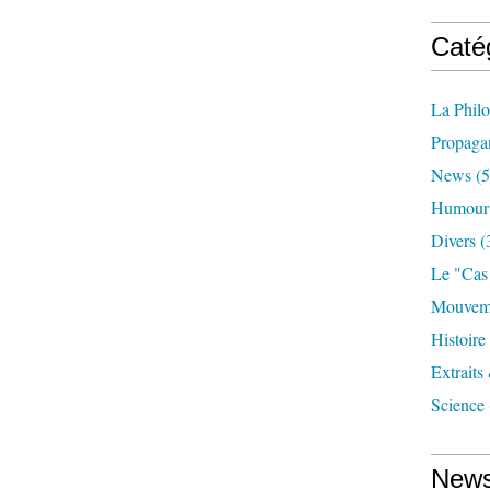
Caté
La Phil
Propaga
News
(5
Humour
Divers
(
Le "cas
Mouveme
Histoire
Extraits
Science
News