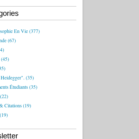
gories
osophie En Vie
(377)
nde
(67)
4)
(45)
35)
 Heidegger".
(35)
nts Étudiants
(35)
(22)
 & Citations
(19)
(19)
letter