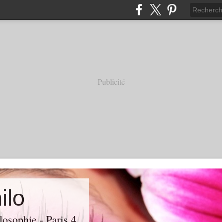
Publicité
ilo
losophie - Paris 4.