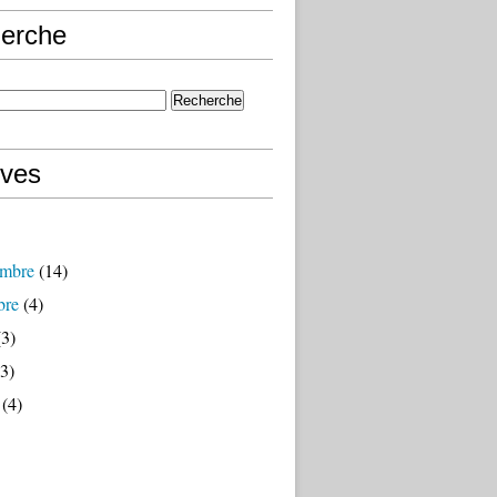
erche
ives
mbre
(14)
bre
(4)
3)
3)
(4)