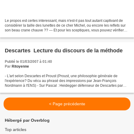
Le propos est certes interessant, mais n'est-il pas tout autant captivant de
considérer la taille des lunettes de ce cher Michel, ou encore les reflets sur
son beau crane chauve ?? — Et pour les sceptiques, vous pouvez vérifier
que les reflets sur le...
Descartes  Lecture du discours de la méthode
Publié le 01/03/2007 à 01:40
Par
Ritoyenne
- L'art selon Descartes et Proust (Proust, une philosophie générale de
l'expérience? Du vécu au phrasé des impressions par Jean-François
Nordmann à l'ENS) - Sur Pascal : Heidegger défenseur de Descartes par
G.Guest - Mallarmé, Kant et Descartes (A.Stanguennec)...
< Page précédente
Hébergé par Overblog
Top articles