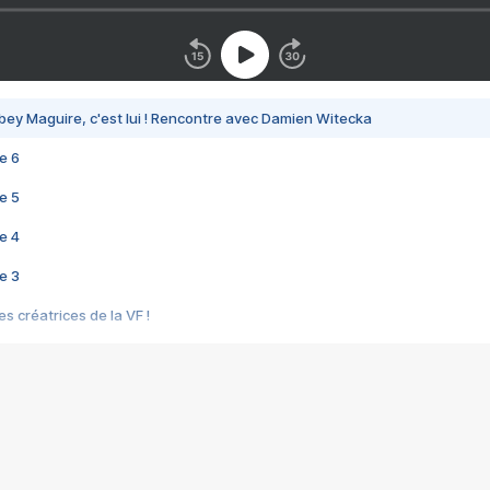
bey Maguire, c'est lui ! Rencontre avec Damien Witecka
e 6
e 5
e 4
e 3
s créatrices de la VF !
e 2
e 1
e Mektoub My Love arrive enfin ! Rencontre avec Shaïn Boumedine et Sal
i : après Toni en famille