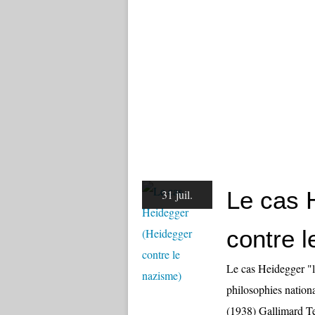
Le cas 
31 juil.
contre 
Le cas Heidegger "l
philosophies nationa
(1938) Gallimard Te