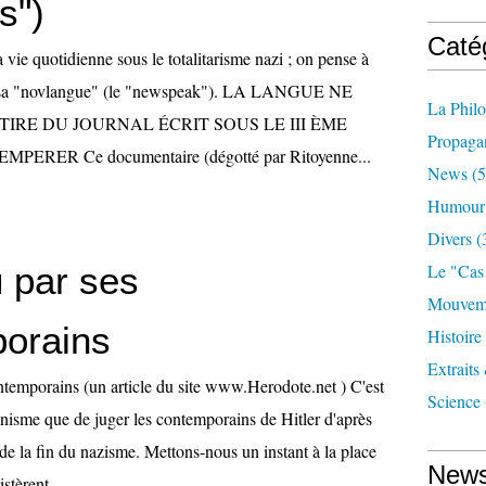
s")
Caté
vie quotidienne sous le totalitarisme nazi ; on pense à
à sa "novlangue" (le "newspeak"). LA LANGUE NE
La Phil
TIRE DU JOURNAL ÉCRIT SOUS LE III ÈME
Propaga
PERER Ce documentaire (dégotté par Ritoyenne...
News
(5
Humour
Divers
(
u par ses
Le "cas
Mouveme
orains
Histoire
Extraits
ontemporains (un article du site www.Herodote.net ) C'est
Science
nisme que de juger les contemporains de Hitler d'après
de la fin du nazisme. Mettons-nous un instant à la place
News
stèrent...