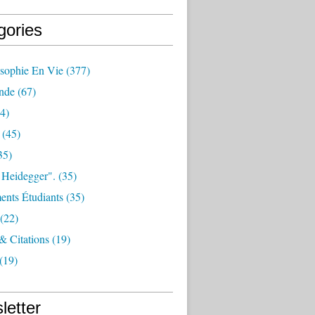
gories
osophie En Vie
(377)
nde
(67)
4)
(45)
35)
 Heidegger".
(35)
nts Étudiants
(35)
(22)
 & Citations
(19)
(19)
letter