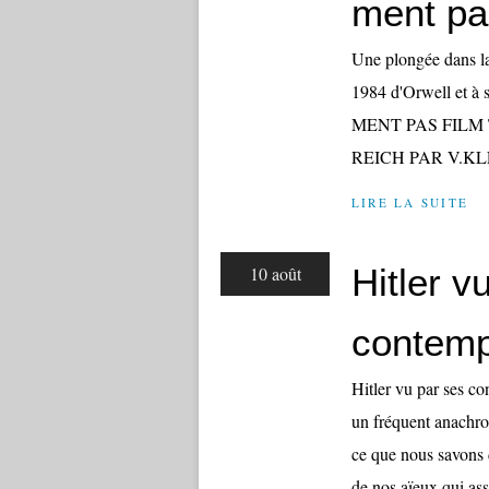
ment pa
Une plongée dans la 
1984 d'Orwell et 
MENT PAS FILM 
REICH PAR V.KLEM
LIRE LA SUITE
Hitler v
10 août
contemp
Hitler vu par ses c
un fréquent anachro
ce que nous savons 
de nos aïeux qui assi