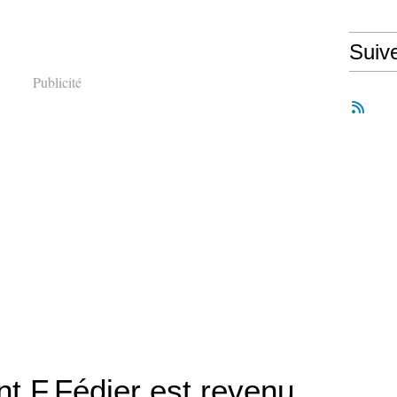
Suiv
Publicité
 F.Fédier est revenu