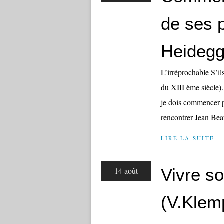
de ses 
Heidegg
L’irréprochable S’il
du XIII ème siècle)
je dois commencer p
rencontrer Jean Beauf
LIRE LA SUITE
Vivre so
14 août
(V.Klem