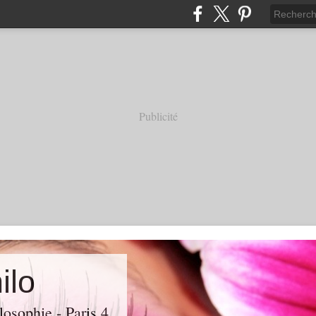
Publicité
ilo
losophie - Paris 4.