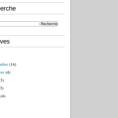
erche
ives
mbre
(14)
bre
(4)
3)
3)
(4)