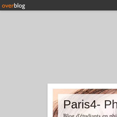
Paris4- Ph
Blog d'étudiants en phi