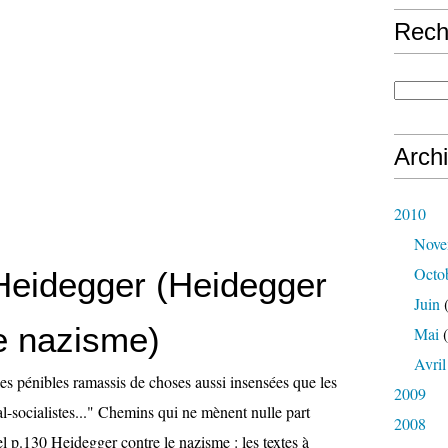
Rech
Arch
2010
Nove
Octo
Heidegger (Heidegger
Juin
(
le nazisme)
Mai
(
Avril
es pénibles ramassis de choses aussi insensées que les
2009
l-socialistes..." Chemins qui ne mènent nulle part
2008
l p.130 Heidegger contre le nazisme : les textes à